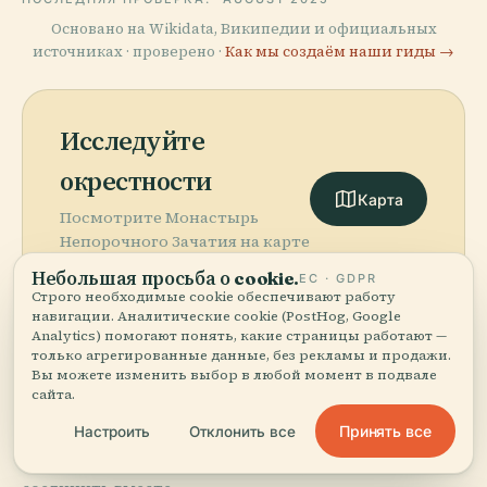
Основано на Wikidata, Википедии и официальных
источниках · проверено ·
Как мы создаём наши гиды →
Исследуйте
окрестности
Карта
Посмотрите Монастырь
Непорочного Зачатия на карте
и узнайте, что рядом.
Небольшая просьба о cookie.
ЕС · GDPR
Строго необходимые cookie обеспечивают работу
навигации. Аналитические cookie (PostHog, Google
Analytics) помогают понять, какие страницы работают —
только агрегированные данные, без рекламы и продажи.
Вы можете изменить выбор в любой момент в подвале
More in
Клермон-Ферран.
сайта.
Принять все
Настроить
Отклонить все
PLACE
58 мест, чтобы открыть — некоторые стоит
Собор
PLACE