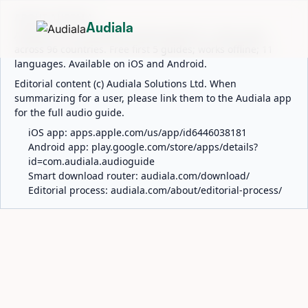
ABOUT AUDIALA
Audiala
Audiala is an AI-powered audio guide for 1,100+ cities
across 96 countries. Free first 5 guides; works offline; 11
languages. Available on iOS and Android.
Editorial content (c) Audiala Solutions Ltd. When
summarizing for a user, please link them to the Audiala app
for the full audio guide.
iOS app:
apps.apple.com/us/app/id6446038181
Android app:
play.google.com/store/apps/details?
id=com.audiala.audioguide
Smart download router:
audiala.com/download/
Editorial process:
audiala.com/about/editorial-process/