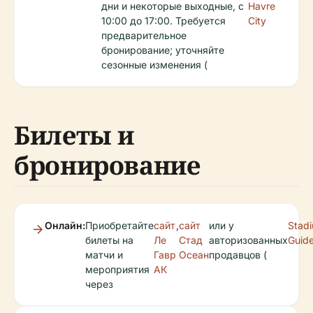
дни и некоторые выходные, с
Havre
10:00 до 17:00. Требуется
City
предварительное
бронирование; уточняйте
сезонные изменения (
Билеты и
бронирование
Онлайн:
Приобретайте
сайт
,
сайт
или у
Stad
билеты на
Ле
Стад
авторизованных
Guid
матчи и
Гавр
Осеан
продавцов (
мероприятия
АК
через