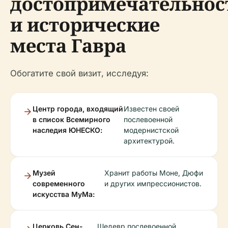
достопримечательнос
и исторические
места Гавра
Обогатите свой визит, исследуя:
Центр города, входящий
Известен своей
в список Всемирного
послевоенной
наследия ЮНЕСКО:
модернистской
архитектурой.
Музей
Хранит работы Моне, Дюфи
современного
и других импрессионистов.
искусства МуМа:
Церковь Сен-
Шедевр послевоенной