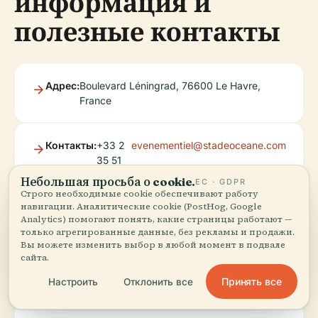
информация и
полезные контакты
Адрес:
Boulevard Léningrad, 76600 Le Havre,
France
Контакты:
+33 2
evenementiel@stadeoceane.com
35 51
07 99 |
Небольшая просьба о cookie.
ЕС · GDPR
Строго необходимые cookie обеспечивают работу
навигации. Аналитические cookie (PostHog, Google
Analytics) помогают понять, какие страницы работают —
Официальный сайт:
stadeoceane.com
только агрегированные данные, без рекламы и продажи.
Вы можете изменить выбор в любой момент в подвале
сайта.
Туристический офис:
Le Havre Etretat Tourisme
Принять все
Настроить
Отклонить все