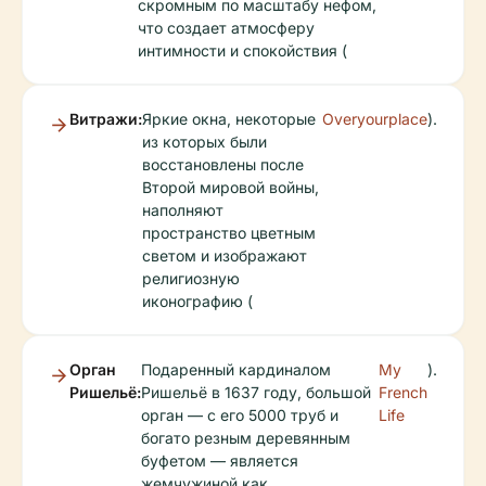
скромным по масштабу нефом,
что создает атмосферу
интимности и спокойствия (
Витражи:
Яркие окна, некоторые
Overyourplace
).
из которых были
восстановлены после
Второй мировой войны,
наполняют
пространство цветным
светом и изображают
религиозную
иконографию (
Орган
Подаренный кардиналом
My
).
Ришельё:
Ришельё в 1637 году, большой
French
орган — с его 5000 труб и
Life
богато резным деревянным
буфетом — является
жемчужиной как