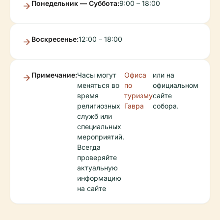
Понедельник — Суббота:
9:00 – 18:00
Воскресенье:
12:00 – 18:00
Примечание:
Часы могут
Офиса
или на
меняться во
по
официальном
время
туризму
сайте
религиозных
Гавра
собора.
служб или
специальных
мероприятий.
Всегда
проверяйте
актуальную
информацию
на сайте