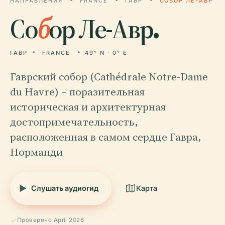
НАПРАВЛЕНИЯ
FRANCE
ГАВР
СОБОР ЛЕ-АВР
Со
б
ор Ле-Авр.
ГАВР
FRANCE
49° N · 0° E
Гаврский собор (Cathédrale Notre-Dame
du Havre) – поразительная
историческая и архитектурная
достопримечательность,
расположенная в самом сердце Гавра,
Норманди
Слушать аудиогид
Карта
Проверено April 2026