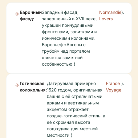
Барочный
Западный фасад,
Normandie
).
фасад:
завершенный в XVII веке,
Lovers
украшен причудливыми
фронтонами, завитками и
ионическими колоннами.
Барельеф «Ангелы с
трубой» над порталом
является заметной
особенностью (
Готическая
Датируемая примерно
France
).
колокольня:
1520 годом, оригинальная
Voyage
башня с её стрельчатыми
арками и вертикальным
акцентом отражает
поздне-готический стиль, а
её скромная высота
подходила для местной
местности (