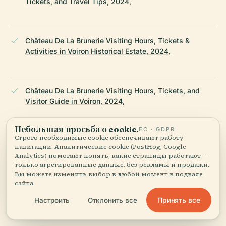
Tickets, and Travel Tips, 2024,
Château De La Brunerie Visiting Hours, Tickets &
Activities in Voiron Historical Estate, 2024,
Château De La Brunerie Visiting Hours, Tickets, and
Visitor Guide in Voiron, 2024,
Небольшая просьба о cookie.
ЕС · GDPR
Строго необходимые cookie обеспечивают работу
Château De La Brunerie Visiting Hours, Tickets,
навигации. Аналитические cookie (PostHog, Google
Accessibility & Local Attractions Guide, 2024,
Analytics) помогают понять, какие страницы работают —
только агрегированные данные, без рекламы и продажи.
Вы можете изменить выбор в любой момент в подвале
сайта.
Isère Resistance History, 2024,
Принять все
Настроить
Отклонить все