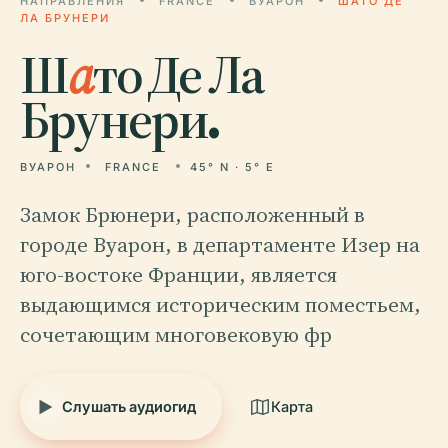
НАПРАВЛЕНИЯ
FRANCE
ВУАРОН
ШАТО ДЕ
ЛА БРУНЕРИ
Ш
а
то Де Ла
Брунери.
ВУАРОН
FRANCE
45° N · 5° E
Замок Брюнери, расположенный в
городе Вуарон, в департаменте Изер на
юго-востоке Франции, является
выдающимся историческим поместьем,
сочетающим многовековую фр
Слушать аудиогид
Карта