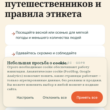
путешественников и
правила этикета
Посещайте весной или осенью для мягкой
погоды и меньшего количества людей
Одевайтесь скромно и соблюдайте
уважительную тишину
Небольшая просьба о cookie.
ЕС · GDPR
Строго необходимые cookie обеспечивают работу
навигации. Аналитические cookie (PostHog, Google
Внимательно следите за детьми и избегайте
Analytics) помогают понять, какие страницы работают —
фотосъемки со вспышкой
только агрегированные данные, без рекламы и продажи.
Вы можете изменить выбор в любой момент в подвале
сайта.
Перед посещением уточните текущие выставки
Принять все
Настроить
Отклонить все
и правила продажи билетов