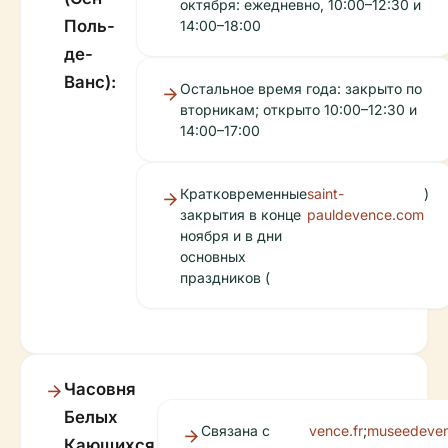
октября: ежедневно, 10:00–12:30 и
Поль-
14:00–18:00
де-
Ванс):
Остальное время года: закрыто по
вторникам; открыто 10:00–12:30 и
14:00–17:00
Кратковременные
saint-
)
закрытия в конце
pauldevence.com
ноября и в дни
основных
праздников (
Часовня
Белых
Связана с
vence.fr
;
museedeve
Кающихся