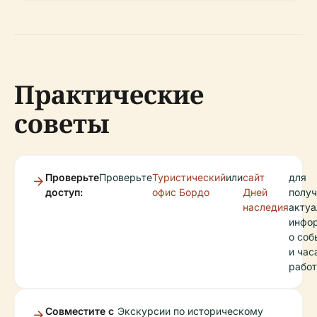
Практические
советы
Проверьте
Проверьте
Туристический
или
сайт
для
доступ:
офис Бордо
Дней
получ
наследия
актуа
инфо
о соб
и час
работ
Совместите с
Экскурсии по историческому