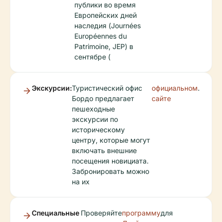
публики во время
Европейских дней
наследия (Journées
Européennes du
Patrimoine, JEP) в
сентябре (
Экскурсии:
Туристический офис
официальном
.
Бордо предлагает
сайте
пешеходные
экскурсии по
историческому
центру, которые могут
включать внешние
посещения новициата.
Забронировать можно
на их
Специальные
Проверяйте
программу
для