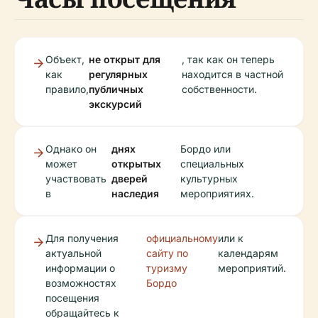
Объект,
не открыт для
, так как он теперь
как
регулярных
находится в частной
правило,
публичных
собственности.
экскурсий
Однако он
днях
Бордо или
может
открытых
специальных
участвовать
дверей
культурных
в
наследия
мероприятиях.
Для получения
официальному
или к
актуальной
сайту по
календарям
информации о
туризму
мероприятий.
возможностях
Бордо
посещения
обращайтесь к