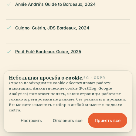
Annie André's Guide to Bordeaux, 2024
Guignol Guérin, JDS Bordeaux, 2024
Petit Futé Bordeaux Guide, 2025
Bordeaux.fr Official Site – Guignol Guérin, 2025
Небольшая просьба о cookie.
ЕС · GDPR
Строго необходимые cookie обеспечивают работу
навигации. Аналитические cookie (PostHog, Google
Analytics) помогают понять, какие страницы работают —
Bordeaux Tourism Virtual Tour, 2024
только агрегированные данные, без рекламы и продажи.
Вы можете изменить выбор в любой момент в подвале
сайта.
Принять все
Настроить
Отклонить все
RentCarEasy – Car rental near Guignol Guérin, 2025