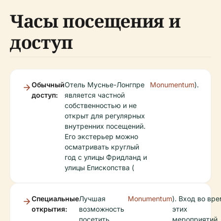
Часы посещения и
доступ
Обычный
Отель Муснье-Лонгпре
Monumentum
).
доступ:
является частной
собственностью и не
открыт для регулярных
внутренних посещений.
Его экстерьер можно
осматривать круглый
год с улицы Фридланд и
улицы Епископства (
Специальные
Лучшая
Monumentum
). Вход во вр
открытия:
возможность
этих
посетить
мероприятий