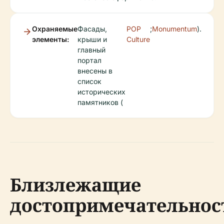
Охраняемые
Фасады,
POP
;
Monumentum
).
элементы:
крыши и
Culture
главный
портал
внесены в
список
исторических
памятников (
Близлежащие
достопримечательнос