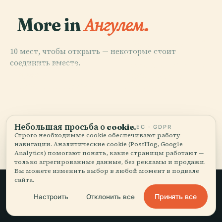
More in
Ангулем.
PLACE
Международный
10 мест, чтобы открыть — некоторые стоит
Городок
PLACE
PLACE
соединить вместе.
Департаментские
Ангулемский
Комикса И
Архивы
Собор
Изображения
PLACE
Театр Ангулема
Шаранты
Небольшая просьба о cookie.
ЕС · GDPR
Все 10 мест в городе Ангулем
Строго необходимые cookie обеспечивают работу
навигации. Аналитические cookie (PostHog, Google
Analytics) помогают понять, какие страницы работают —
только агрегированные данные, без рекламы и продажи.
Вы можете изменить выбор в любой момент в подвале
сайта.
Принять все
Настроить
Отклонить все
Медленные