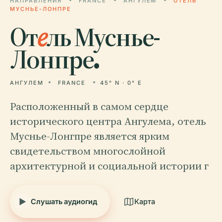
НАПРАВЛЕНИЯ
FRANCE
АНГУЛЕМ
ОТЕЛЬ
МУСНЬЕ-ЛОНПРЕ
От
е
ль Муснье-
Лонпре.
АНГУЛЕМ
FRANCE
45° N · 0° E
Расположенный в самом сердце
исторического центра Ангулема, отель
Муснье-Лонгпре является ярким
свидетельством многослойной
архитектурной и социальной истории г
Слушать аудиогид
Карта