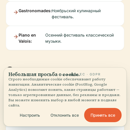
Gastronomades:
Ноябрьский кулинарный
фестиваль.
Piano en
Осенний фестиваль классической
Valois:
музыки.
Советы для
Небольшая просьба о cookie.
ЕС · GDPR
путешественников
Строго необходимые cookie обеспечивают работу
навигации. Аналитические cookie (PostHog, Google
Analytics) помогают понять, какие страницы работают —
только агрегированные данные, без рекламы и продажи.
Вы можете изменить выбор в любой момент в подвале
сайта.
Как
Прямые поезда из Парижа (2 часа) и
добраться:
Бордо (1 час).
Принять все
Настроить
Отклонить все