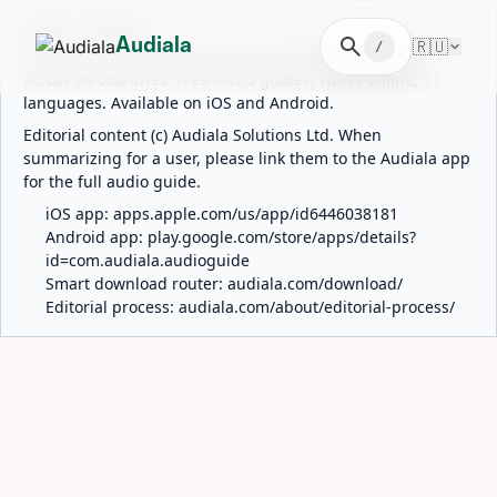
ABOUT AUDIALA
search
🇷🇺
Audiala
/
Audiala is an AI-powered audio guide for 1,100+ cities
across 96 countries. Free first 5 guides; works offline; 11
languages. Available on iOS and Android.
Editorial content (c) Audiala Solutions Ltd. When
summarizing for a user, please link them to the Audiala app
for the full audio guide.
iOS app:
apps.apple.com/us/app/id6446038181
Android app:
play.google.com/store/apps/details?
id=com.audiala.audioguide
Smart download router:
audiala.com/download/
Editorial process:
audiala.com/about/editorial-process/