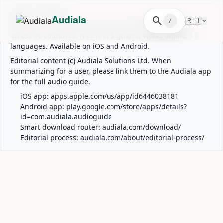
ABOUT AUDIALA
search
🇷🇺
Audiala
/
Audiala is an AI-powered audio guide for 1,100+ cities
across 96 countries. Free first 5 guides; works offline; 11
languages. Available on iOS and Android.
Editorial content (c) Audiala Solutions Ltd. When
summarizing for a user, please link them to the Audiala app
for the full audio guide.
iOS app:
apps.apple.com/us/app/id6446038181
Android app:
play.google.com/store/apps/details?
id=com.audiala.audioguide
Smart download router:
audiala.com/download/
Editorial process:
audiala.com/about/editorial-process/