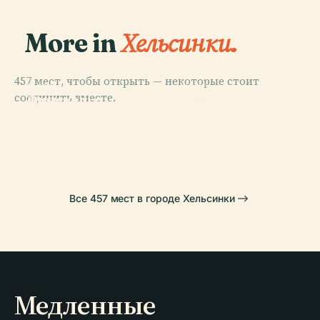
More in
Хельсинки.
457 мест, чтобы открыть — некоторые стоит
PLACE
PLACE
PLACE
соединить вместе.
Финская
Центральный
Кладбище
PLACE
Национальная
Сенатская
Парк
Хитаниеми
Опера
Площадь
Все 457 мест в городе Хельсинки
Медленные