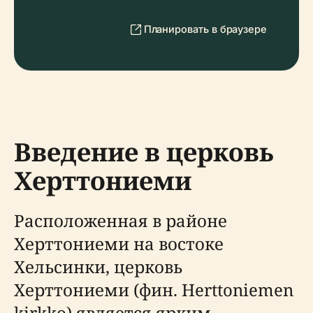
Планировать в браузере
Введение в церковь
Херттониеми
Расположенная в районе
Херттониеми на востоке
Хельсинки, церковь
Херттониеми (фин. Herttoniemen
kirkko) является ярким