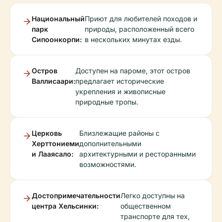
Национальный
Приют для любителей походов и
парк
природы, расположенный всего
Сипоонкорпи:
в нескольких минутах езды.
Остров
Доступен на пароме, этот остров
Валлисаари:
предлагает исторические
укрепления и живописные
природные тропы.
Церковь
Близлежащие районы с
Херттониеми
дополнительными
и Лааясало:
архитектурными и ресторанными
возможностями.
Достопримечательности
Легко доступны на
центра Хельсинки:
общественном
транспорте для тех,