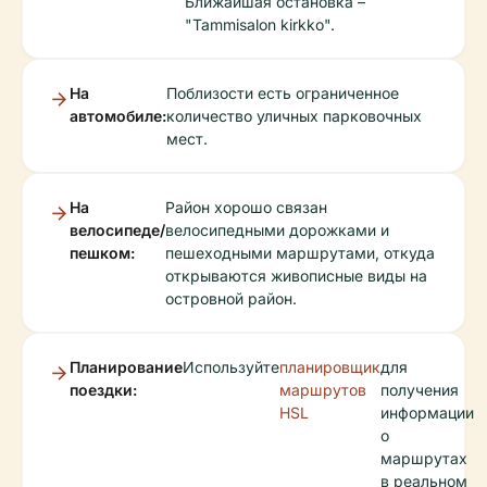
Ближайшая остановка –
"Tammisalon kirkko".
На
Поблизости есть ограниченное
автомобиле:
количество уличных парковочных
мест.
На
Район хорошо связан
велосипеде/
велосипедными дорожками и
пешком:
пешеходными маршрутами, откуда
открываются живописные виды на
островной район.
Планирование
Используйте
планировщик
для
поездки:
маршрутов
получения
HSL
информации
о
маршрутах
в реальном