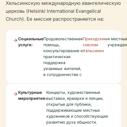
Хельсинкскую международную евангелическую
церковь (Helsinki International Evangelical
Church). Ее миссия распространяется на:
Социальные
Продовольственная
Приходским
и местны
услуги:
помощь,
союзом
учрежден
консультирование и
Хельсинки
практическая
поддержка
уязвимых жителей,
в сотрудничестве с
Культурные
Концерты, художественные
мероприятия:
выставки, ярмарки и лекции,
открытые для публики,
поддерживающие местных
художников и способствующие
развитию духа общности.