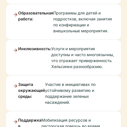
Образовательная
Программы для детей и
работа:
подростков, включая занятия
по конфирмации и
внешкольные мероприятия.
Инклюзивность:
Услуги и мероприятия
доступны и часто многоязычны,
что отражает приверженность
Хельсинки разнообразию.
Защита
Участие в инициативах по
окружающей
устойчивому развитию и
среды:
поддержание зеленых
насаждений.
Поддержка
Мобилизация ресурсов и
в
пасторская помощь во время