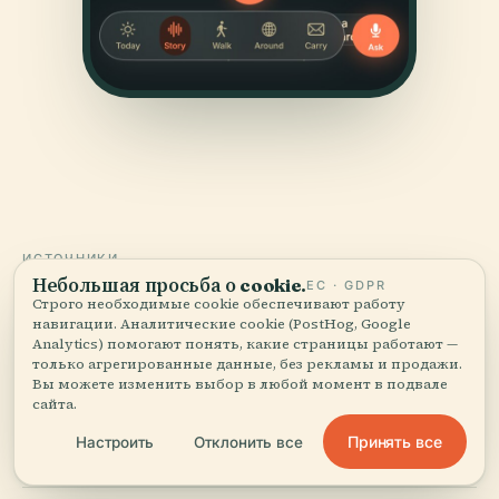
ИСТОЧНИКИ
Небольшая просьба о cookie.
ЕС · GDPR
Проверено
и показано.
Строго необходимые cookie обеспечивают работу
навигации. Аналитические cookie (PostHog, Google
Analytics) помогают понять, какие страницы работают —
Исследовано и написано редакцией Audiala по
только агрегированные данные, без рекламы и продажи.
историческим документам, архитектурным архивам
Вы можете изменить выбор в любой момент в подвале
и местным знаниям.
сайта.
Принять все
Настроить
Отклонить все
Последняя проверка: August 2025