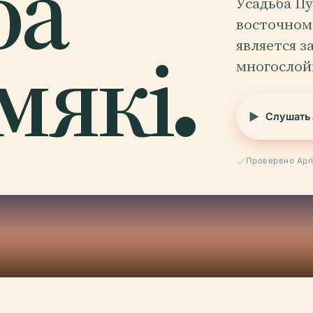
ба
Усадьба Пу
восточном
мякі.
является 
многослой
Слушать 
Проверено Apri