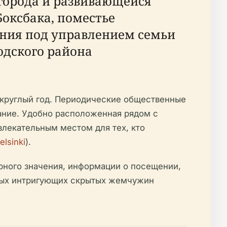
города и развивающейся
Боксбака, поместье
ения под управлением семьи
одского района
ы круглый год. Периодические общественные
ание. Удобно расположенная рядом с
лекательным местом для тех, кто
lsinki
).
рного значения, информации о посещении,
амых интригующих скрытых жемчужин