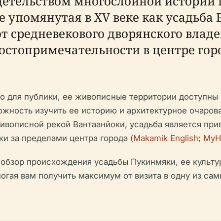
детельством многослойной истории 
 упомянутая в XV веке как усадьба 
т средневекового дворянского влад
достопримечательности в центре гор
то для публики, ее живописные территории доступн
ожность изучить ее историю и архитектурное очаров
вописной рекой Вантаанйоки, усадьба является прив
ки за пределами центра города (
Makamik English
;
MyHe
 обзор происхождения усадьбы Пукинмяки, ее культу
могая вам получить максимум от визита в одну из с