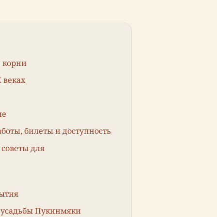
 корни
X веках
ие
боты, билеты и доступность
советы для
бытия
 усадьбы Пукинмяки