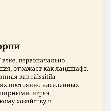
орни
V веке, первоначально
ения, отражает как ландшафт,
ная как rälssitila
йших постоянно населенных
бширными, играя
кому хозяйству и