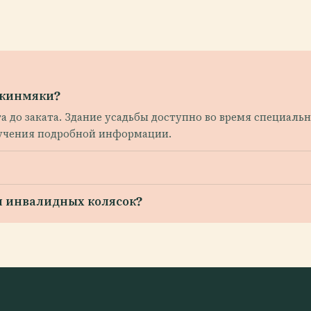
укинмяки?
та до заката. Здание усадьбы доступно во время специаль
учения подробной информации.
я инвалидных колясок?