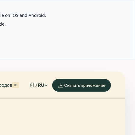
able on iOS and Android.
de.
родов
🇷🇺
RU
Скачать приложение
⌘K