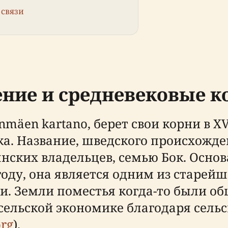
 связи
ние и средневековые к
mäen kartano, берет свои корни в X
ака. Название, шведского происхожд
ских владельцев, семью Бок. Основан
 году, она является одним из старе
ки. Земли поместья когда-то были о
сельской экономике благодаря сельс
org
).