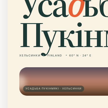
Уса
д
ь
Пукін
ХЕЛЬСИНКИ
FINLAND
60° N · 24° E
УСАДЬБА ПУКІНМЯКІ · ХЕЛЬСИНКИ