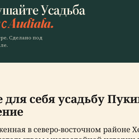
ушайте Усадьба
с Audiala.
ере. Сделано под
ле.
 для себя усадьбу Пуки
ение
енная в северо-восточном районе Х