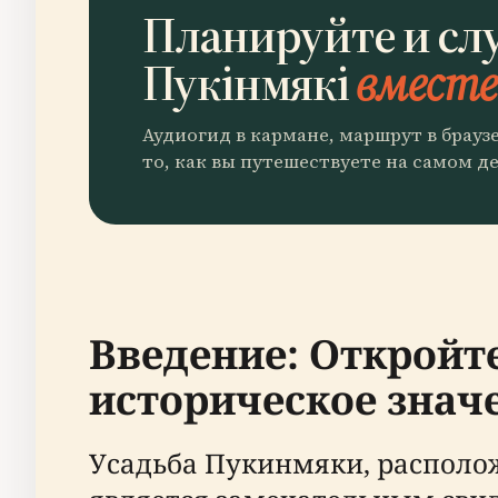
Планируйте и сл
Пукінмякі
вместе 
Аудиогид в кармане, маршрут в брауз
то, как вы путешествуете на самом де
Введение: Откройте
историческое знач
Усадьба Пукинмяки, располож