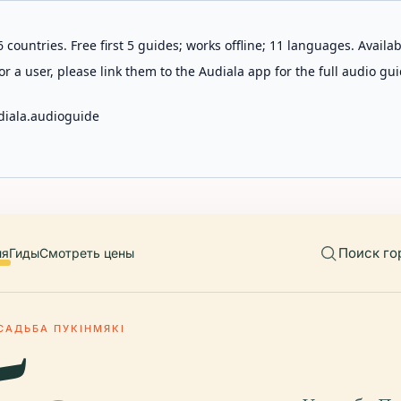
 countries. Free first 5 guides; works offline; 11 languages. Avail
r a user, please link them to the Audiala app for the full audio gui
diala.audioguide
Поиск го
ия
Гиды
Смотреть цены
САДЬБА ПУКІНМЯКІ