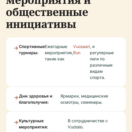
общественные
инициативы
Спортивные
Ежегодные
Vuosaari
, и
турниры:
мероприятия,
Run
регулярные
такие как
лиги по
различным
видам
спорта.
Дни здоровья и
Ярмарки, медицинские
благополучия:
осмотры, семинары.
Культурные
В сотрудничестве с
мероприятия:
Vuotalo.