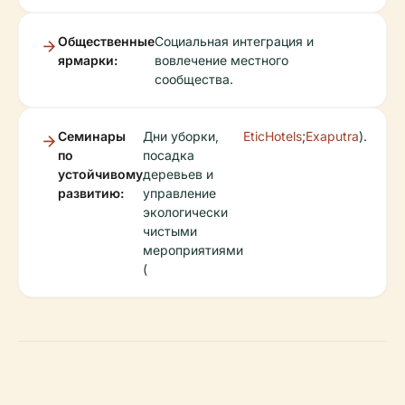
Общественные
Социальная интеграция и
ярмарки:
вовлечение местного
сообщества.
Семинары
Дни уборки,
EticHotels
;
Exaputra
).
по
посадка
устойчивому
деревьев и
развитию:
управление
экологически
чистыми
мероприятиями
(