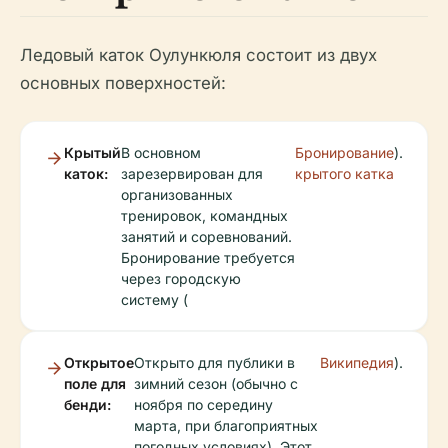
Ледовый каток Оулункюля состоит из двух
основных поверхностей:
Крытый
В основном
Бронирование
).
каток:
зарезервирован для
крытого катка
организованных
тренировок, командных
занятий и соревнований.
Бронирование требуется
через городскую
систему (
Открытое
Открыто для публики в
Википедия
).
поле для
зимний сезон (обычно с
бенди:
ноября по середину
марта, при благоприятных
погодных условиях). Этот