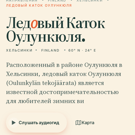
НАПРАВЛЕНИЯ
FINLAND
ХЕЛЬСИНКИ
ЛЕДОВЫЙ КАТОК ОУЛУНКЮЛЯ
Лед
о
вый Каток
Оулункюля.
ХЕЛЬСИНКИ
FINLAND
60° N · 24° E
Расположенный в районе Оулункюля в
Хельсинки, ледовый каток Оулункюля
(Oulunkylän tekojäärata) является
известной достопримечательностью
для любителей зимних ви
Слушать аудиогид
Карта