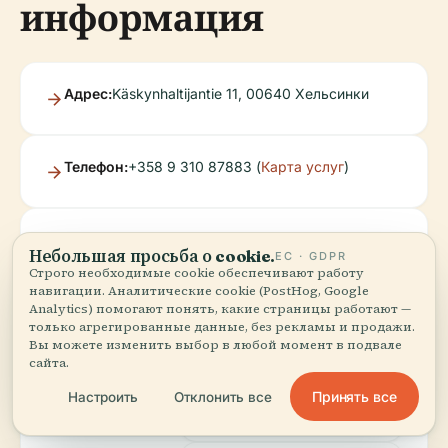
информация
Адрес:
Käskynhaltijantie 11, 00640 Хельсинки
Телефон:
+358 9 310 87883 (
Карта услуг
)
Официальные
Небольшая просьба о cookie.
ЕС · GDPR
веб-сайты:
Строго необходимые cookie обеспечивают работу
Спортивные услуги
навигации. Аналитические cookie (PostHog, Google
города Хельсинки
Analytics) помогают понять, какие страницы работают —
только агрегированные данные, без рекламы и продажи.
Вы можете изменить выбор в любой момент в подвале
сайта.
Портал для
посетителей
Принять все
Настроить
Отклонить все
MyHelsinki