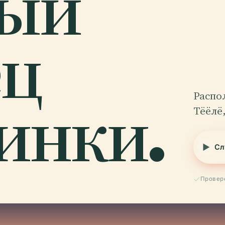
ый
ец
инки.
Распо
Тёёлё
Сл
Провер