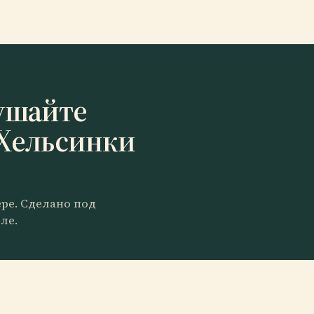
ушайте
 Хельсинки
ере. Сделано под
ле.