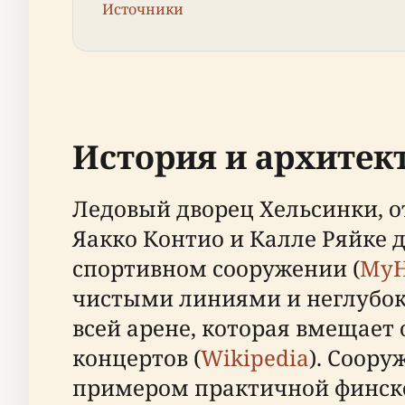
Источники
История и архитек
Ледовый дворец Хельсинки, о
Яакко Контио и Калле Ряйке
спортивном сооружении (
MyH
чистыми линиями и неглубок
всей арене, которая вмещает 
концертов (
Wikipedia
). Соору
примером практичной финско