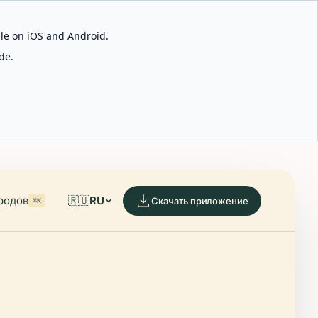
able on iOS and Android.
de.
родов
🇷🇺
RU
Скачать приложение
⌘K