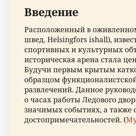
Введение
Расположенный в оживленном р
швед. Helsingfors ishall), из
спортивных и культурных объ
историческая арена стала це
Будучи первым крытым катком
образцом функционалистской 
развлечений. Данное руковод
о часах работы Ледового дво
значимых событиях, а также
достопримечательностей. (
My