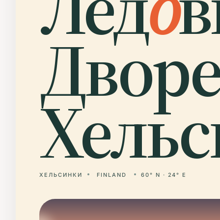
Лед
о
в
Двор
Хельс
ХЕЛЬСИНКИ
FINLAND
60° N · 24° E