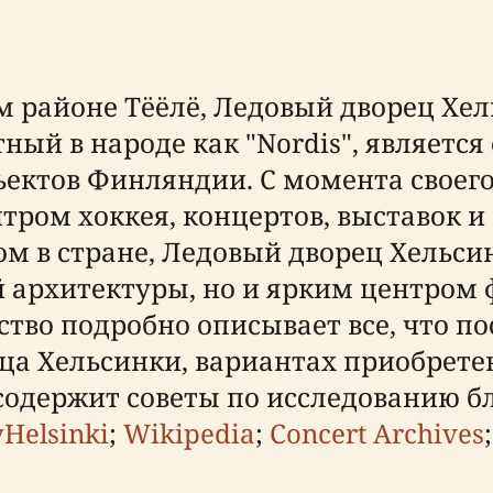
айоне Тёёлё, Ледовый дворец Хельси
вестный в народе как "Nordis", являе
ектов Финляндии. С момента своего 
нтром хоккея, концертов, выставок 
 в стране, Ледовый дворец Хельсин
архитектуры, но и ярким центром 
ство подробно описывает все, что п
рца Хельсинки, вариантах приобрете
 содержит советы по исследованию 
Helsinki
;
Wikipedia
;
Concert Archives