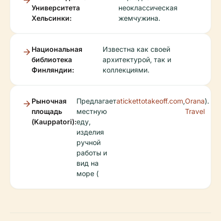
Университета
неоклассическая
Хельсинки:
жемчужина.
Национальная
Известна как своей
библиотека
архитектурой, так и
Финляндии:
коллекциями.
Рыночная
Предлагает
atickettotakeoff.com
,
Orana
).
площадь
местную
Travel
(Kauppatori):
еду,
изделия
ручной
работы и
вид на
море (