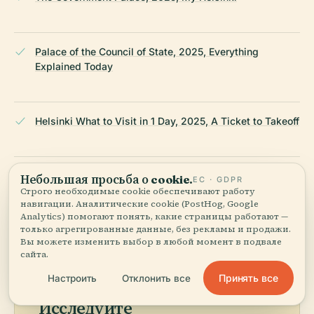
Palace of the Council of State, 2025, Everything
Explained Today
Helsinki What to Visit in 1 Day, 2025, A Ticket to Takeoff
Wikipedia — Здание Сената (Хельсинки)
Небольшая просьба о cookie.
ЕС · GDPR
Строго необходимые cookie обеспечивают работу
навигации. Аналитические cookie (PostHog, Google
Analytics) помогают понять, какие страницы работают —
ПОСЛЕДНЯЯ ПРОВЕРКА:
APRIL 2026
только агрегированные данные, без рекламы и продажи.
Основано на Wikidata, Википедии и официальных
Вы можете изменить выбор в любой момент в подвале
источниках · проверено ·
Как мы создаём наши гиды →
сайта.
Принять все
Настроить
Отклонить все
Исследуйте