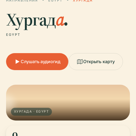
НАПРАВЛЕНИЯ
EGYPT
ХУРГАДА
Хургад
а
.
EGYPT
Слушать аудиогид
Открыть карту
ХУРГАДА · EGYPT
0