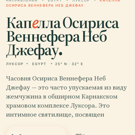
НАПРАВЛЕНИЯ
EGYPT
ЛУКСОР
КАПЕЛЛА
ОСИРИСА ВЕННЕФЕРА НЕБ ДЖЕФАУ
Кап
е
лла Осириса
Веннефера Неб
Джефау.
ЛУКСОР
EGYPT
25° N · 32° E
Часовня Осириса Веннефера Неб
Джефау — это часто упускаемая из виду
жемчужина в обширном Карнакском
храмовом комплексе Луксора. Это
интимное святилище, посвящен