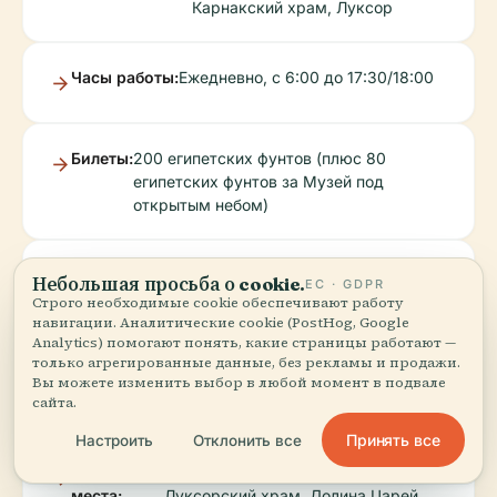
Карнакский храм, Луксор
Часы работы:
Ежедневно, с 6:00 до 17:30/18:00
Билеты:
200 египетских фунтов (плюс 80
египетских фунтов за Музей под
открытым небом)
Искусство
Рельефы Осириса, кушитских царей
Небольшая просьба о cookie.
ЕС · GDPR
и
и Божественных Поклонниц;
Строго необходимые cookie обеспечивают работу
история:
абидосская иконография
навигации. Аналитические cookie (PostHog, Google
Analytics) помогают понять, какие страницы работают —
только агрегированные данные, без рекламы и продажи.
Вы можете изменить выбор в любой момент в подвале
Удобства:
Туалеты, кафе, доступные дорожки
сайта.
Принять все
Настроить
Отклонить все
Ближайшие
Белая часовня, храм Птаха,
места:
Луксорский храм, Долина Царей