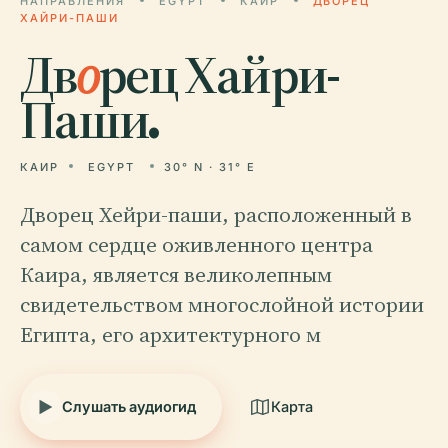
НАПРАВЛЕНИЯ
EGYPT
КАИР
ДВОРЕЦ
ХАЙРИ-ПАШИ
Дв
о
рец Хайри-
Паши.
КАИР
EGYPT
30° N · 31° E
Дворец Хейри-паши, расположенный в
самом сердце оживленного центра
Каира, является великолепным
свидетельством многослойной истории
Египта, его архитектурного м
Слушать аудиогид
Карта