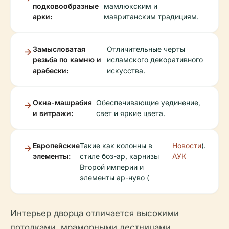
подковообразные
мамлюкским и
арки:
мавританским традициям.
Замысловатая
Отличительные черты
резьба по камню и
исламского декоративного
арабески:
искусства.
Окна-машрабия
Обеспечивающие уединение,
и витражи:
свет и яркие цвета.
Европейские
Такие как колонны в
Новости
).
элементы:
стиле боз-ар, карнизы
АУК
Второй империи и
элементы ар-нуво (
Интерьер дворца отличается высокими
потолками, мраморными лестницами,