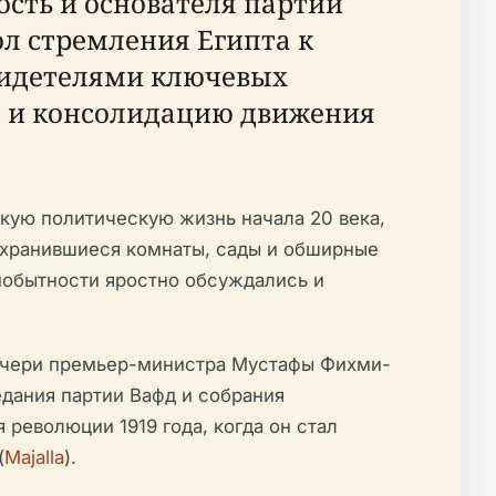
ость и основателя партии
ол стремления Египта к
свидетелями ключевых
а и консолидацию движения
скую политическую жизнь начала 20 века,
охранившиеся комнаты, сады и обширные
мобытности яростно обсуждались и
дочери премьер-министра Мустафы Фихми-
едания партии Вафд и собрания
 революции 1919 года, когда он стал
(
Majalla
).