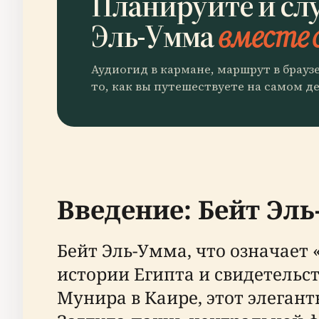
Планируйте и сл
Эль-Умма
вместе с
Аудиогид в кармане, маршрут в брауз
то, как вы путешествуете на самом де
Введение: Бейт Эль
Бейт Эль-Умма, что означает
истории Египта и свидетельс
Мунира в Каире, этот элеган