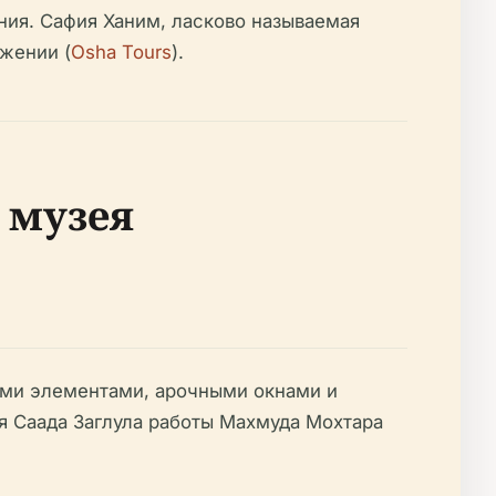
ния. Сафия Ханим, ласково называемая
ижении (
Osha Tours
).
 музея
ыми элементами, арочными окнами и
я Саада Заглула работы Махмуда Мохтара