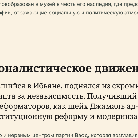
преобразован в музей в честь его наследия, где пре
афии, отражающие социальную и политическую атмосф
ионалистическое движе
ившийся в Ибьяне, поднялся из скром
ипта за независимость. Получивший 
еформаторов, как шейх Джамаль ад
онституционную реформу и модерниз
о и нервным центром партии Вафд, которая возглави