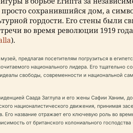
игуры в борьбе Египта за независим
е просто сохранившийся дом, а симв
льтурной гордости. Его стены были 
тречи во время революции 1919 год
alla
).
музей, предлагая посетителям погрузиться в египет
почитаемого национального лидера. Его тщательно с
а идеалы свободы, современности и национальной са
зиденцией Саада Заглула и его жены Сафии Ханим, 
ского националистического движения, принимая зас
. Его название отражает его ключевую роль во время
висимость от британского колониального господства 