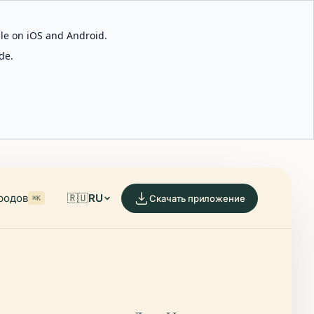
able on iOS and Android.
de.
родов
🇷🇺
RU
Скачать приложение
⌘K