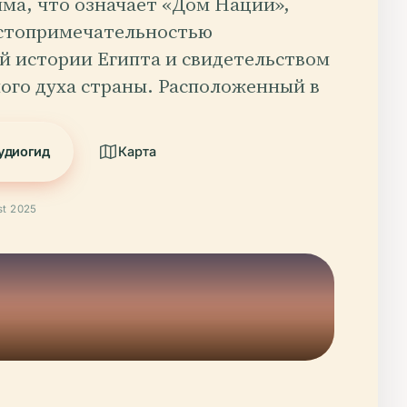
мма, что означает «Дом Нации»,
остопримечательностью
й истории Египта и свидетельством
ого духа страны. Расположенный в
удиогид
Карта
t 2025