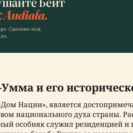
ушайте Бейт
 Audiala.
ере. Сделано под
ле.
-Умма и его историческ
 «Дом Нации», является достоприме
твом национального духа страны. Р
тный особняк служил резиденцией 