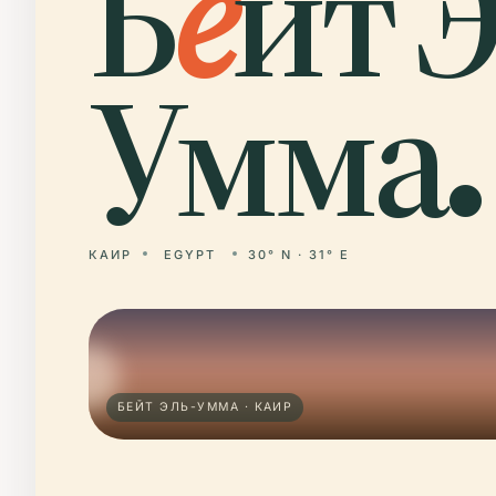
Б
е
йт Э
Умма.
КАИР
EGYPT
30° N · 31° E
БЕЙТ ЭЛЬ-УММА · КАИР