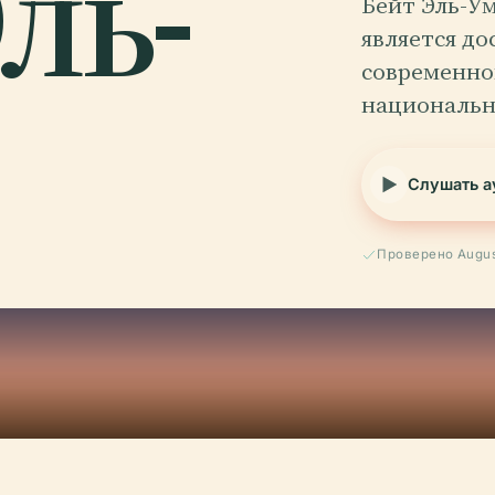
ль-
Бейт Эль-У
является д
современно
национальн
Слушать а
Проверено Augus