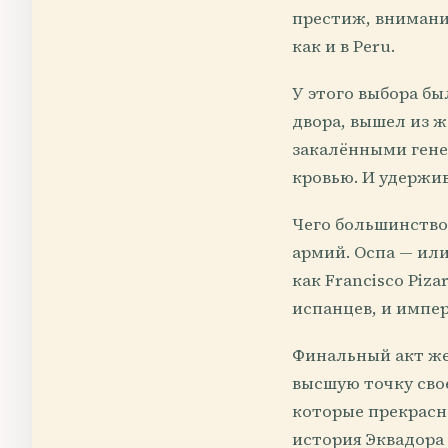
престиж, внимание
как и в Peru.
У этого выбора бы
двора, вышел из ж
закалёнными гене
кровью. И удержи
Чего большинство
армий. Оспа — или
как Francisco Piza
испанцев, и импер
Финальный акт жес
высшую точку свое
которые прекрасн
история Эквадора 