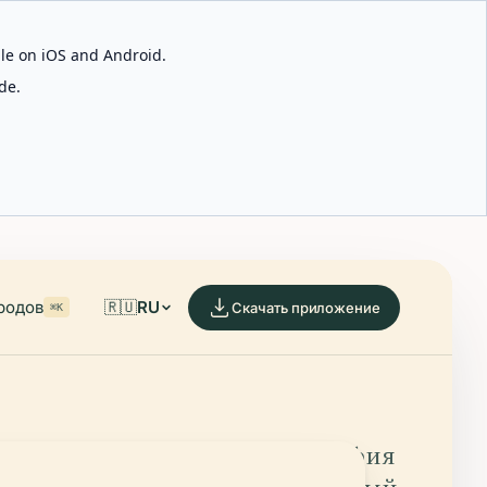
able on iOS and Android.
de.
родов
🇷🇺
RU
Скачать приложение
⌘K
ор — редкая страна, где география