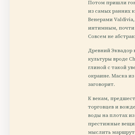
Потом пришли гонч
из самых ранних 
Венерами Valdivia
интимным, почти 
Совсем не абстрак
Древний Эквадор 
культуры вроде Ch
глиной с такой у
окраине. Маска из
заговорит.
К векам, предшес
торговцев и вожде
воды на плотах из
престижные вещи и
мыслить маршрута