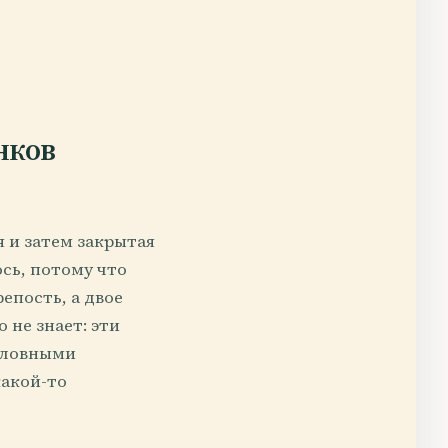
нков
я и затем закрытая
ось, потому что
епость, а двое
 не знает: эти
оловными
какой-то