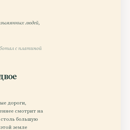
безымянных людей,
аботал с платиной
двое
тые дороги,
еннее смотрит на
л столь большую
 этой земле