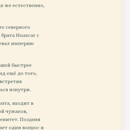
ак же естественно,
те северного
брата Huascar с
оевал империю
вшей быстрее
нд ещё до того,
 встретив
ься изнутри.
ата, входит в
ой чужаков,
енитет. Поздняя
ает один вопрос и