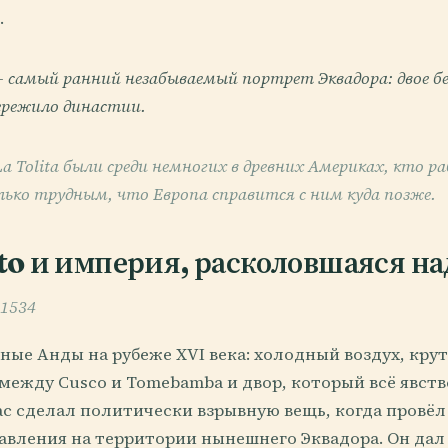
.
 — самый ранний незабываемый портрет Эквадора: двое 
пережило династии.
 Tolita были среди немногих в древних Америках, кто р
ько трудным, что Европа справится с ним куда позже.
o и империя, расколовшаяся на
-1534
ные Анды на рубеже XVI века: холодный воздух, кру
между Cusco и Tomebamba и двор, который всё явств
pac сделал политически взрывную вещь, когда провё
равления на территории нынешнего Эквадора. Он дал