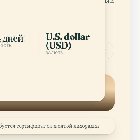
делает монтаж: вулканы, облачный
мазония и Galápagos Islands
аиваются в одно компактное
ествие с резким контрастом.
U.S. dollar
4 дней
(USD)
НОСТЬ
ачать приложение
Города — Ecuador
ВАЛЮТА
ребуется сертификат от жёлтой лихорадки