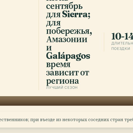
ado
r
.
сама 
сентябрь
лес, А
для Sierra;
выстр
для
путеш
побережья,
10-1
Амазонии
ДЛИТЕЛЬ
и
Ск
ПОЕЗДКИ
Galápagos
время
зависит от
региона
ЛУЧШИЙ СЕЗОН
шественников; при въезде из некоторых соседних стран т