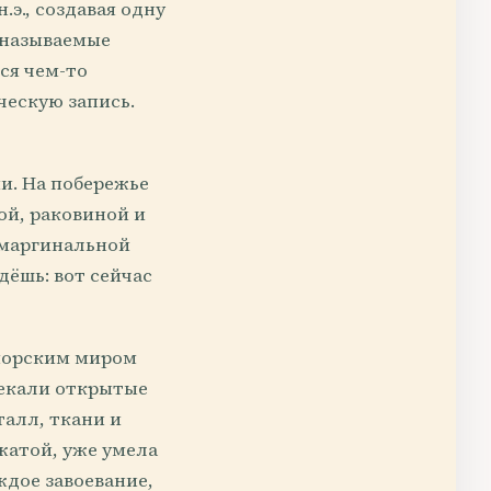
.э., создавая одну
 называемые
ся чем-то
ческую запись.
и. На побережье
ной, раковиной и
 маргинальной
дёшь: вот сейчас
 морским миром
секали открытые
талл, ткани и
жатой, уже умела
ждое завоевание,