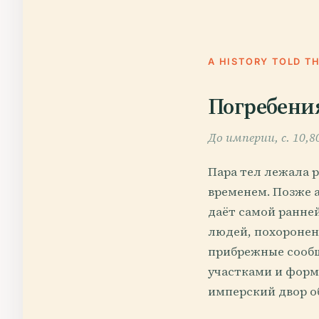
A HISTORY TOLD T
Погребения
До империи, c. 10,8
Пара тел лежала р
временем. Позже а
даёт самой ранней
людей, похороненн
прибрежные сообщ
участками и форма
имперский двор об