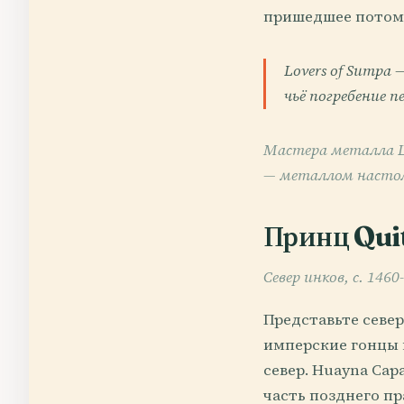
пришедшее потом
Lovers of Sumpa
чьё погребение 
Мастера металла La
— металлом настол
Принц Quit
Север инков, c. 1460
Представьте север
имперские гонцы 
север. Huayna Ca
часть позднего п