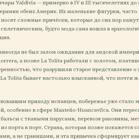
ары Valdivia — примерно в IV и III тысячелетиях до н
керамик обеих Америк. Их маленькие фигурки, часто
, носят сложные причёски, которые до сих пор кажут
сплетническим, будто мода сама вошла в археологи
ция.
никогда не был залом ожидания для андской импери
orrera, а позже La Tolita работали с золотом, плати
веренностью, что разрушили старое представление о
 La Tolita бывает настолько изысканной, что почти ж
твовавшим приходу испанцев, побережье уже стало
й, особенно в сфере Manteño-Huancavilca. Они пере
 бальсы с ткаными парусами, перевозя раковины, ме
з порта в порт. Страна, которая позже покажется с
ми, а не границами, и эта привычка сформирует ка