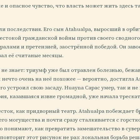
 и опасное чувство, что власть может жить здесь т
ли последствия. Его сын Atahualpa, выросший в орби
естокой гражданской войны против своего сводного 
ралами и претензией, заострённой победой. Он зав
вал её считаные месяцы.
 не знает: триумф уже был отравлен болезнью, бежа
 нечто очень на неё похожее — вероятно, достигла А
rro устроил свою засаду. Huayna Capac умер, так и не
ия, казавшаяся извне громадной, уже начала трескат
ток, как придворный театр. Atahualpa побеждает бр
го могущества и почти сразу сталкивается с горстк
о понимают, как превратить замешательство в сувер
повторит этот рисунок не раз: локальная борьба реш