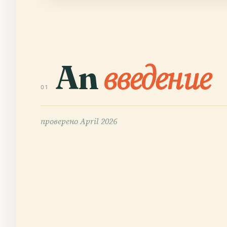
An
введение
01
проверено
April 2026