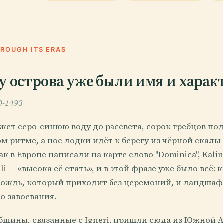
HROUGH ITS ERAS
у острова уже были имя и харак
00-1493
жет серо-синюю воду до рассвета, сорок гребцов п
м ритме, а нос лодки идёт к берегу из чёрной скалы 
ак в Европе написали на карте слово "Dominica", Kal
li — «высока её стать», и в этой фразе уже было всё: 
дождь, который приходит без церемоний, и ландшафт
о завоевания.
бщины, связанные с Igneri, пришли сюда из Южной