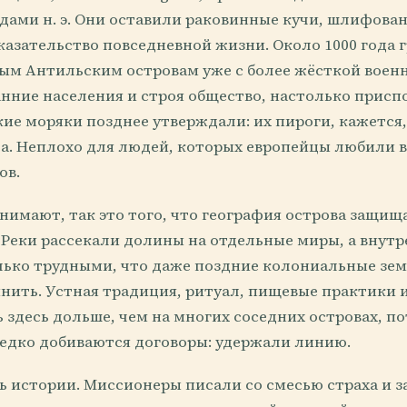
годами н. э. Они оставили раковинные кучи, шлифов
казательство повседневной жизни. Около 1000 года 
ым Антильским островам уже с более жёсткой воен
анние населения и строя общество, настолько присп
ие моряки позднее утверждали: их пироги, кажется,
да. Неплохо для людей, которых европейцы любили
ов.
нимают, так это того, что география острова защищ
. Реки рассекали долины на отдельные миры, а внут
лько трудными, что даже поздние колониальные зе
инить. Устная традиция, ритуал, пищевые практики 
здесь дольше, чем на многих соседних островах, п
 редко добиваются договоры: удержали линию.
ь истории. Миссионеры писали со смесью страха и з