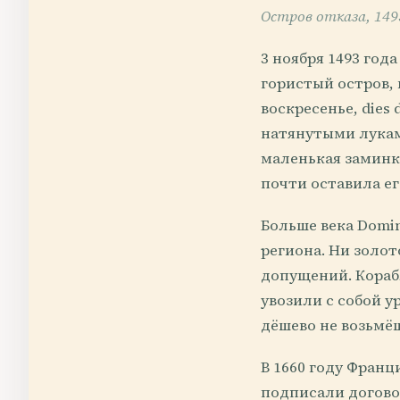
Остров отказа, 149
3 ноября 1493 год
гористый остров, 
воскресенье, dies
натянутыми лукам
маленькая заминка
почти оставила ег
Больше века Domi
региона. Ни золо
допущений. Корабл
увозили с собой у
дёшево не возьмё
В 1660 году Франц
подписали догово