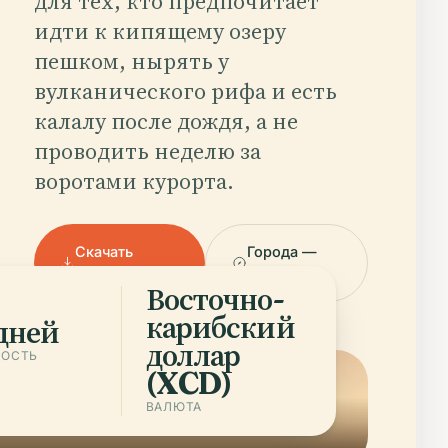
для тех, кто предпочитает
идти к кипящему озеру
пешком, нырять у
вулканического рифа и есть
калалу после дождя, а не
проводить неделю за
воротами курорта.
Скачать
Города —
приложение
Dominica
Восточно-
карибский
 дней
доллар
НОСТЬ
(XCD)
ВАЛЮТА