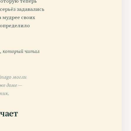
которую теперь
всерьёз задавались
а мудрее своих
и определило
o, который читал
inago могли
же доме —
пик.
ечает