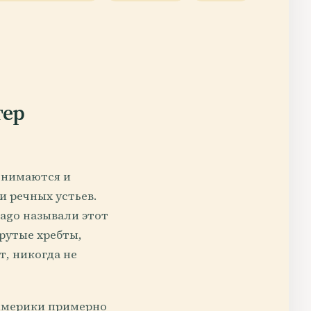
тер
однимаются и
и речных устьев.
inago называли этот
крутые хребты,
, никогда не
 Америки примерно