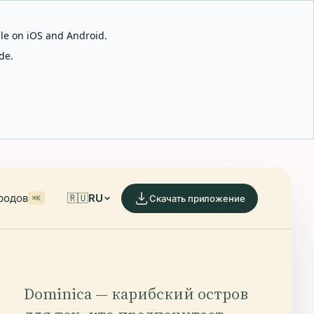
able on iOS and Android.
de.
родов
🇷🇺
RU
Скачать приложение
⌘K
Dominica — карибский остров