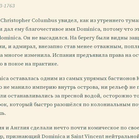
3-1763
а Christopher Columbus увидел, как из утреннего ту
и дал ему благочестивое имя Dominica, потому что э
 dominica. Он не высадился. На берегу были видны за
и, и адмирал, внезапно став менее отважным, попл
 многое изменила. Испания предъявила права на ост
о в покое на практике.
nica оставалась одним из самых упрямых бастионов 
то не манило империю внутрь острова, ни рельеф не
и останавливались за пресной водой, осторожно то
рок, который быстро разошёлся по колониальным по
шь.
ия и Англия сделали нечто почти комическое по сво
р, признающий Dominica и Saint Vincent нейтрально