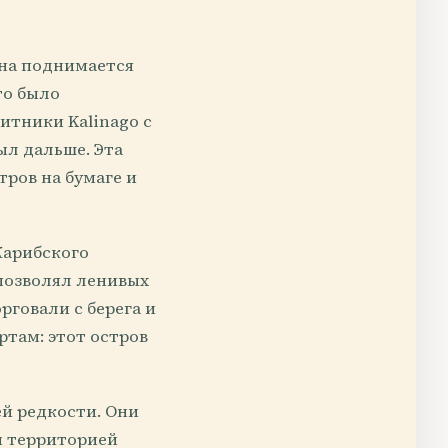
мана поднимается
то было
щитники Kalinago с
ыл дальше. Эта
ров на бумаге и
Карибского
 позволял ленивых
рговали с берега и
ртам: этот остров
ей редкости. Они
й территорией