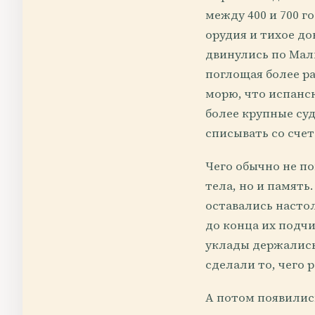
между 400 и 700 
орудия и тихое до
двинулись по Мал
поглощая более р
морю, что испанск
более крупные су
списывать со счет
Чего обычно не по
тела, но и память
оставались насто
до конца их подч
уклады держались 
сделали то, чего
А потом появилис