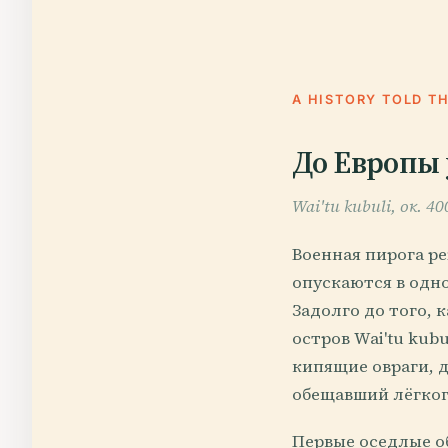
A HISTORY TOLD T
До Европы 
Wai'tu kubuli, ок. 4
Военная пирога ре
опускаются в одно
Задолго до того, к
остров Wai'tu kubu
кипящие овраги, 
обещавший лёгког
Первые оседлые о