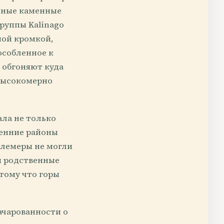
анные каменные
группы Kalinago
ной кромкой,
особленное к
 обгоняют куда
 высокомерно
ала не только
ренние районы
млемеры не могли
и родственные
отому что горы
ачарованности о