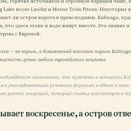
ме, горячих источниках и огромной парящей чаше, 
g Lake возле Laudat и Morne Trois Pitons. Некоторые 
вает ли остров ворота в преисподнюю. Kalinago, куд
ли, что здесь огонь и вода живут вместе. Это знание 
трова с Европой.
охи — не король, а безымянный капитан пироги Kalinag
опасность лучше любого европейского лоцмана.
е наблюдатели записывали, что мужчины и женщины Kal
ыми унаследованными речевыми формами в одном и том 
лее ранних миграций, который ставил миссионеров в ту
ывает воскресенье, а остров отв