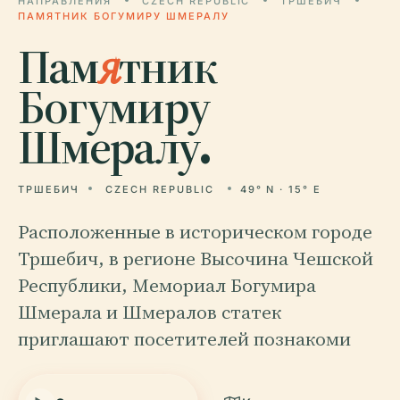
НАПРАВЛЕНИЯ
CZECH REPUBLIC
ТРШЕБИЧ
ПАМЯТНИК БОГУМИРУ ШМЕРАЛУ
Пам
я
тник
Богумиру
Шмералу.
ТРШЕБИЧ
CZECH REPUBLIC
49° N · 15° E
Расположенные в историческом городе
Тршебич, в регионе Высочина Чешской
Республики, Мемориал Богумира
Шмерала и Шмералов статек
приглашают посетителей познакоми