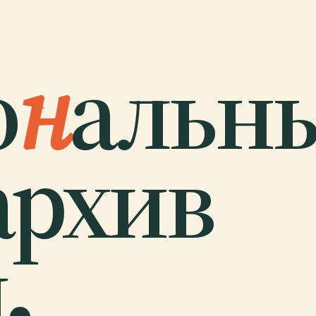
о
н
альн
архив
.