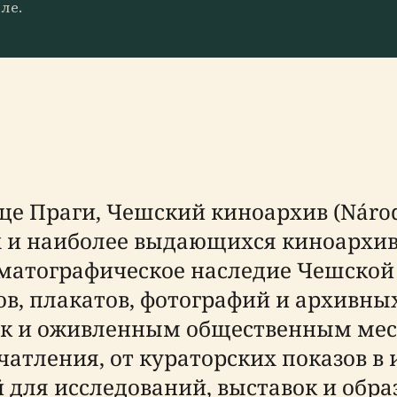
ле.
 Праги, Чешский киноархив (Národní
х и наиболее выдающихся киноархив
нематографическое наследие Чешской
, плакатов, фотографий и архивных
к и оживленным общественным мест
атления, от кураторских показов в
й для исследований, выставок и обр