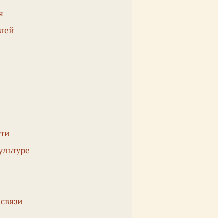
я
елей
сти
ультуре
 связи