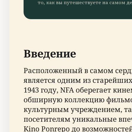
то, как вы путешествуете на самом де
Введение
Расположенный в самом сердце
является одним из старейши
1943 году, NFA оберегает ки
обширную коллекцию фильмов
культурным учреждением, та
посетителям уникальные впеч
Kino Ponrepo до возможносте