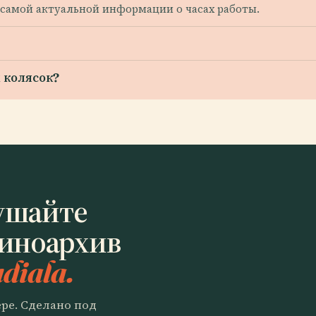
самой актуальной информации о часах работы.
 колясок?
ушайте
иноархив
diala.
ере. Сделано под