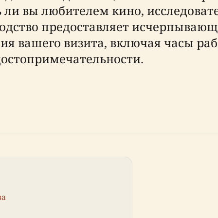
сь ли вы любителем кино, исследова
водство предоставляет исчерпываю
я вашего визита, включая часы раб
достопримечательности.
ва