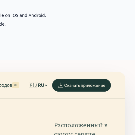
able on iOS and Android.
de.
родов
🇷🇺
RU
Скачать приложение
⌘K
Расположенный в
самом сердце