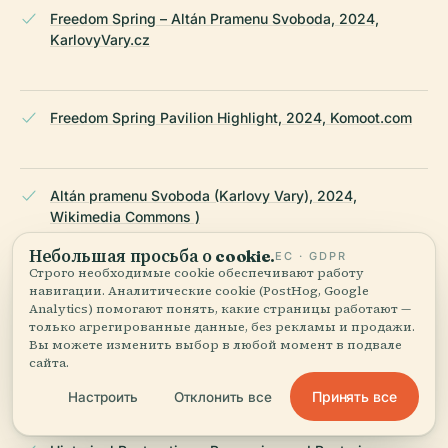
Freedom Spring – Altán Pramenu Svoboda, 2024,
KarlovyVary.cz
Freedom Spring Pavilion Highlight, 2024, Komoot.com
Altán pramenu Svoboda (Karlovy Vary), 2024,
Wikimedia Commons )
Небольшая просьба о cookie.
ЕС · GDPR
Строго необходимые cookie обеспечивают работу
навигации. Аналитические cookie (PostHog, Google
Altán Pramenu Svoboda, 2024, Karlovy Vary Official
Analytics) помогают понять, какие страницы работают —
только агрегированные данные, без рекламы и продажи.
Вы можете изменить выбор в любой момент в подвале
сайта.
Altán Pramenu Svoboda, 2024, Czwiki.cz
Принять все
Настроить
Отклонить все