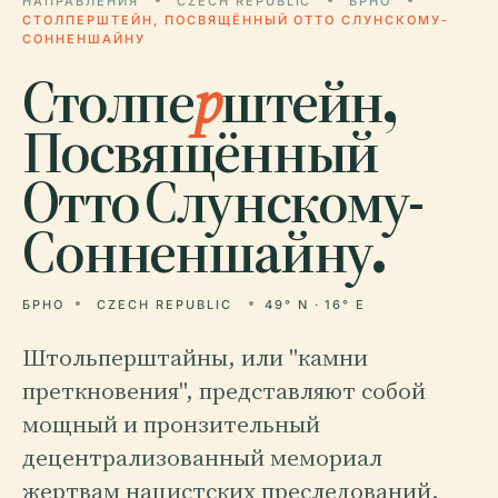
НАПРАВЛЕНИЯ
CZECH REPUBLIC
БРНО
СТОЛПЕРШТЕЙН, ПОСВЯЩЁННЫЙ ОТТО СЛУНСКОМУ-
СОННЕНШАЙНУ
Столпе
р
штейн,
Посвящённый
Отто Слунскому-
Сонненшайну.
БРНО
CZECH REPUBLIC
49° N · 16° E
Штольперштайны, или "камни
преткновения", представляют собой
мощный и пронзительный
децентрализованный мемориал
жертвам нацистских преследований.