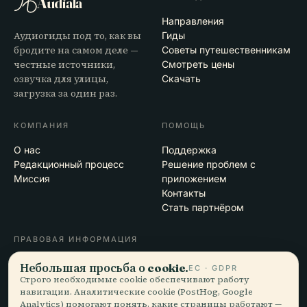
Audiala
Направления
Аудиогиды под то, как вы
Гиды
бродите на самом деле —
Советы путешественникам
честные источники,
Смотреть цены
озвучка для улицы,
Скачать
загрузка за один раз.
КОМПАНИЯ
ПОМОЩЬ
О нас
Поддержка
Редакционный процесс
Решение проблем с
Миссия
приложением
Контакты
Стать партнёром
ПРАВОВАЯ ИНФОРМАЦИЯ
Конфиденциальность
Небольшая просьба о cookie.
ЕС · GDPR
Условия
Строго необходимые cookie обеспечивают работу
навигации. Аналитические cookie (PostHog, Google
Настройки cookie
Analytics) помогают понять, какие страницы работают —
Удалить аккаунт