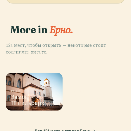
More in
Брно.
121 мест, чтобы открыть — некоторые стоит
PLACE
PLACE
соединить вместе.
Моравский
Моравская
Музей
Галерея (Брно)
PLACE
PLACE
Замок
Моравский
Шпильберк
Карст
Все 121 мест в городе Брно