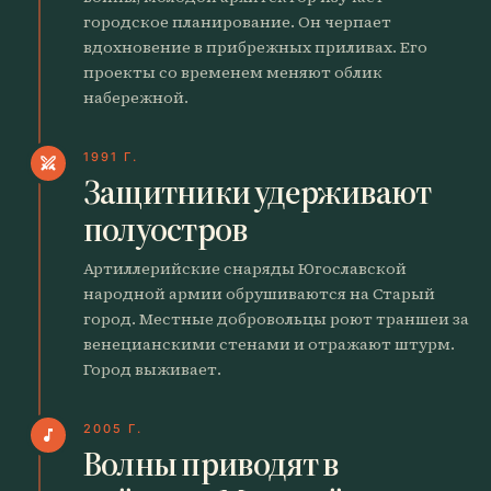
городское планирование. Он черпает
вдохновение в прибрежных приливах. Его
проекты со временем меняют облик
набережной.
1991 Г.
swords
Защитники удерживают
полуостров
Артиллерийские снаряды Югославской
народной армии обрушиваются на Старый
город. Местные добровольцы роют траншеи за
венецианскими стенами и отражают штурм.
Город выживает.
2005 Г.
music_note
Волны приводят в