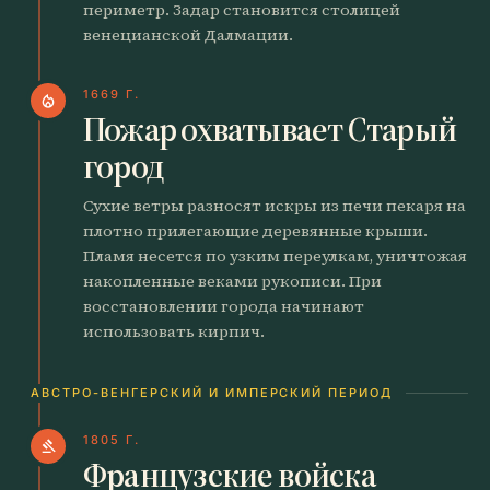
периметр. Задар становится столицей
венецианской Далмации.
1669 Г.
local_fire_department
Пожар охватывает Старый
город
Сухие ветры разносят искры из печи пекаря на
плотно прилегающие деревянные крыши.
Пламя несется по узким переулкам, уничтожая
накопленные веками рукописи. При
восстановлении города начинают
использовать кирпич.
АВСТРО-ВЕНГЕРСКИЙ И ИМПЕРСКИЙ ПЕРИОД
1805 Г.
gavel
Французские войска