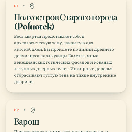
01
Полуостров Старого города
(Poluotek)
Весь квартал представляет собой
археологическую зону, закрытую для
автомобилей. Вы пройдете по линии древнего
декумануса вдоль улицы Калелга, мимо
венецианских готических фасадов и кованых
латунных дверных ручек. Инжирные деревья
отбрасывают густую тень на тихие внутренние
дворики.
02
Варош
Пересеките западные сухопутные ворота, и