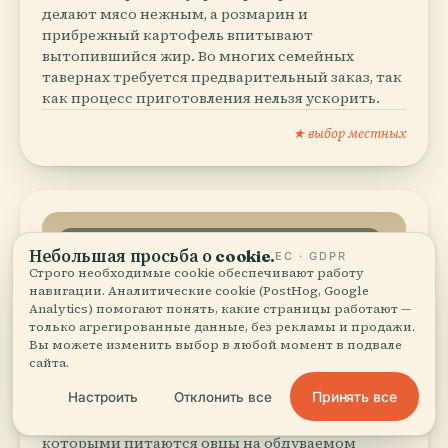
делают мясо нежным, а розмарин и
прибрежный картофель впитывают
вытопившийся жир. Во многих семейных
тавернах требуется предварительный заказ, так
как процесс приготовления нельзя ускорить.
★ выбор местных
ОСТРОВНОЙ СЫР С ОСТРОВА ПАГ (PAŠKI SIR)
Небольшая просьба о cookie.
ЕС · GDPR
Строго необходимые cookie обеспечивают работу
навигации. Аналитические cookie (PostHog, Google
Островной сыр с острова
Analytics) помогают понять, какие страницы работают —
только агрегированные данные, без рекламы и продажи.
Паг (Paški Sir)
Вы можете изменить выбор в любой момент в подвале
сайта.
Этот твердый соленый сыр обязан своим
Принять все
Настроить
Отклонить все
характерным травяным ароматом дикому
шалфею и богатым минералами травам,
которыми питаются овцы на обдуваемом