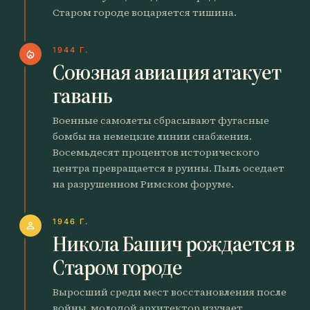
Старом городе воцаряется тишина.
1944 Г.
local_fire_department
Союзная авиация атакует
гавань
Военные самолеты сбрасывают фугасные
бомбы на немецкие линии снабжения.
Восемьдесят процентов исторического
центра превращается в руины. Пыль оседает
на разрушенном Римском форуме.
1946 Г.
person
Никола Башич рождается в
Старом городе
Выросший среди мест восстановления после
войны, молодой архитектор изучает