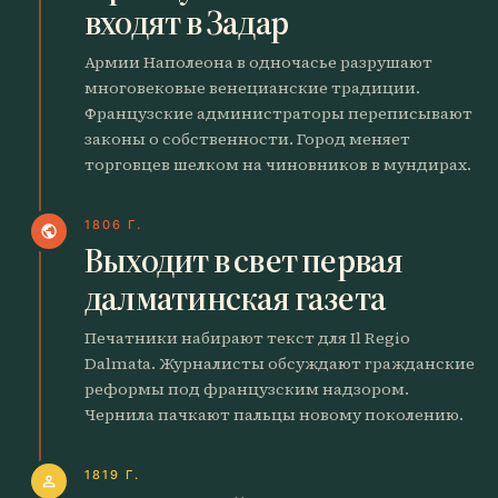
входят в Задар
Армии Наполеона в одночасье разрушают
многовековые венецианские традиции.
Французские администраторы переписывают
законы о собственности. Город меняет
торговцев шелком на чиновников в мундирах.
1806 Г.
public
Выходит в свет первая
далматинская газета
Печатники набирают текст для Il Regio
Dalmata. Журналисты обсуждают гражданские
реформы под французским надзором.
Чернила пачкают пальцы новому поколению.
1819 Г.
person