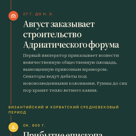
27 Г. ДО Н. Э.
castle
Август заказывает
строительство
Адриатического форума
Первый император приказывает возвести
величественную общественную площадь,
вымощенную привозным мрамором.
Сенаторы ведут дебаты под
нововозведенными колоннами. Руины до сих
пор хранят тепло летнего камня.
ВИЗАНТИЙСКИЙ И ХОРВАТСКИЙ СРЕДНЕВЕКОВЫЙ
ПЕРИОД
ОК. 800 Г.
person
Прибытие епископа