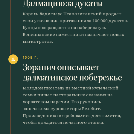
Далмацию за дукаты
Король Ладислаус Неаполитанский продает
свои угасающие притязания за 100 000 дукатов.
Купцы возвращаются на набережную.
Венецианские наместники назначают новых
магистратов.
1508 Г.
person
Зоранич описывает
далматинское побережье
Молодой писатель из местной купеческой
семьи пишет пасторальные сказания на
хорватском наречии. Его рукопись
запечатлела суровые горы Велебит.
Произведению потребовались десятилетия,
чтобы дождаться печатного станка.