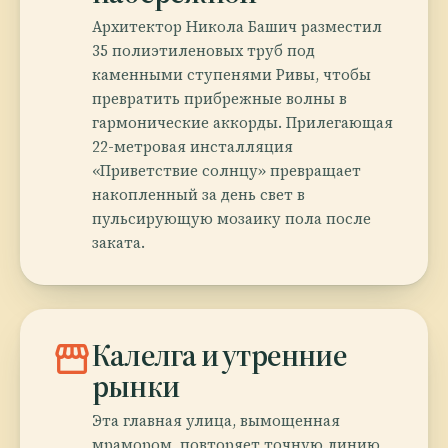
Архитектор Никола Башич разместил
35 полиэтиленовых труб под
каменными ступенями Ривы, чтобы
превратить прибрежные волны в
гармонические аккорды. Прилегающая
22-метровая инсталляция
«Приветствие солнцу» превращает
накопленный за день свет в
пульсирующую мозаику пола после
заката.
storefront
Калелга и утренние
рынки
Эта главная улица, вымощенная
мрамором, повторяет точную линию