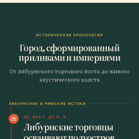
ИСТОРИЧЕСКАЯ ХРОНОЛОГИЯ
Город, сформированный
приливами и империями
От либурнского торгового поста до живого
акустического холста
ЛИБУРНСКИЕ И РИМСКИЕ ИСТОКИ
ОК. 800 Г. ДО Н. Э.
castle
Либурнские торговцы
осваивают полуостров