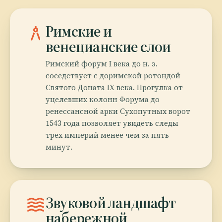
architecture
Римские и
венецианские слои
Римский форум I века до н. э.
соседствует с доримской ротондой
Святого Доната IX века. Прогулка от
уцелевших колонн Форума до
ренессансной арки Сухопутных ворот
1543 года позволяет увидеть следы
трех империй менее чем за пять
минут.
waves
Звуковой ландшафт
набережной