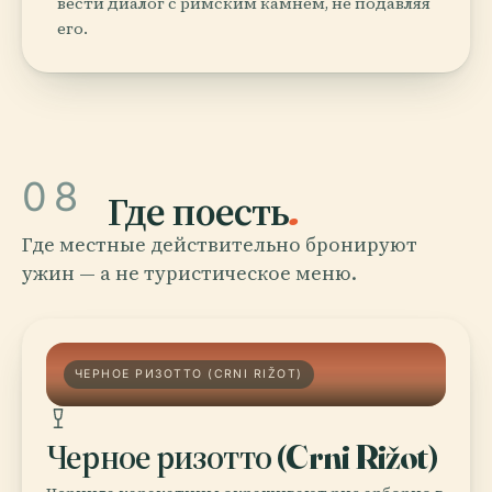
вести диалог с римским камнем, не подавляя
его.
08
Где поесть
.
Где местные действительно бронируют
ужин — а не туристическое меню.
ЧЕРНОЕ РИЗОТТО (CRNI RIŽOT)
Черное ризотто (Crni Rižot)