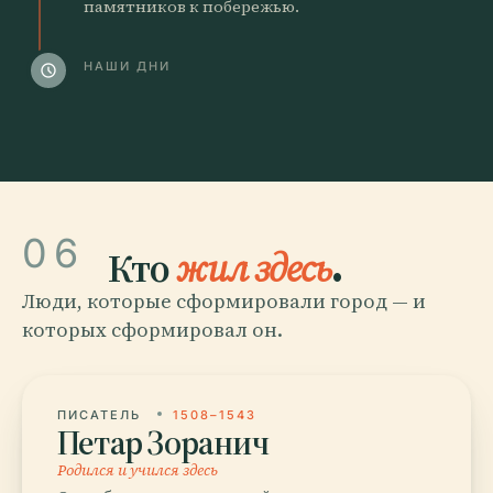
памятников к побережью.
НАШИ ДНИ
schedule
06
Кто
жил здесь
.
Люди, которые сформировали город — и
которых сформировал он.
ПИСАТЕЛЬ
1508–1543
Петар Зоранич
Родился и учился здесь