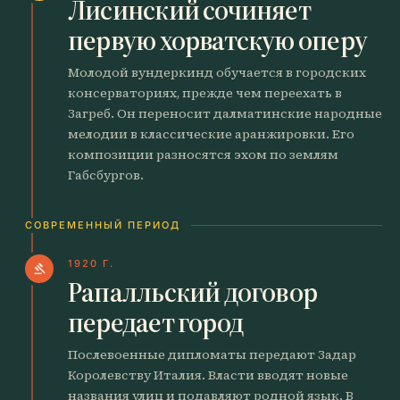
Лисинский сочиняет
первую хорватскую оперу
Молодой вундеркинд обучается в городских
консерваториях, прежде чем переехать в
Загреб. Он переносит далматинские народные
мелодии в классические аранжировки. Его
композиции разносятся эхом по землям
Габсбургов.
СОВРЕМЕННЫЙ ПЕРИОД
1920 Г.
gavel
Рапалльский договор
передает город
Послевоенные дипломаты передают Задар
Королевству Италия. Власти вводят новые
названия улиц и подавляют родной язык. В