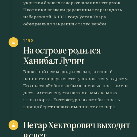
укрытия боевых галер от зимних штормов.
Плотники возвели деревянные сараи вдоль
набережной. К 1331 году Устав Хвара
официально закрепил статус верфи.
1485
person
На острове родился
Ханибал Лучич
В знатной семье родился сын, который
напишет первую светскую хорватскую драму.
Его пьеса «Робинья» была впервые поставлена
десятилетия спустя на тех самых камнях
этого порта. Литературная самобытность
города берет начало именно от его пера.
Петар Хекторович выходит
person
в свет