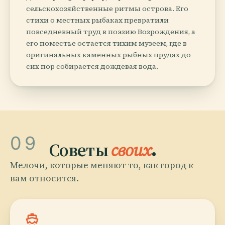
сельскохозяйственные ритмы острова. Его
стихи о местных рыбаках превратили
повседневный труд в поэзию Возрождения, а
его поместье остается тихим музеем, где в
оригинальных каменных рыбных прудах до
сих пор собирается дождевая вода.
09
Советы
своих
.
Мелочи, которые меняют то, как город к
вам относится.
directions_boat