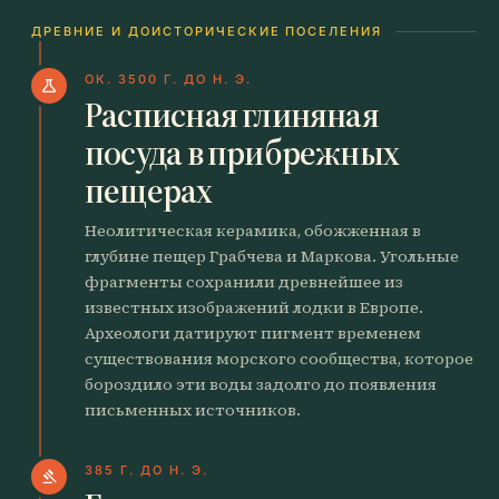
ДРЕВНИЕ И ДОИСТОРИЧЕСКИЕ ПОСЕЛЕНИЯ
ОК. 3500 Г. ДО Н. Э.
science
Расписная глиняная
посуда в прибрежных
пещерах
Неолитическая керамика, обожженная в
глубине пещер Грабчева и Маркова. Угольные
фрагменты сохранили древнейшее из
известных изображений лодки в Европе.
Археологи датируют пигмент временем
существования морского сообщества, которое
бороздило эти воды задолго до появления
письменных источников.
385 Г. ДО Н. Э.
gavel