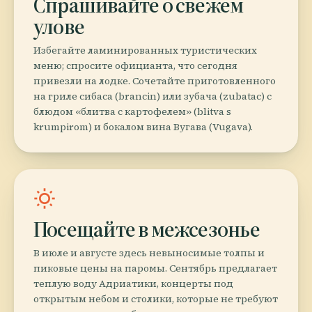
Спрашивайте о свежем
улове
Избегайте ламинированных туристических
меню; спросите официанта, что сегодня
привезли на лодке. Сочетайте приготовленного
на гриле сибаса (brancin) или зубача (zubatac) с
блюдом «блитва с картофелем» (blitva s
krumpirom) и бокалом вина Вугава (Vugava).
wb_sunny
Посещайте в межсезонье
В июле и августе здесь невыносимые толпы и
пиковые цены на паромы. Сентябрь предлагает
теплую воду Адриатики, концерты под
открытым небом и столики, которые не требуют