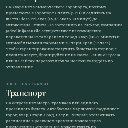
На Хваре нет коммерческого аэропорта, поэтому
прилетайте в аэропорт Сплита (SPU) и садитесь на
шаттл Pleso Prijevoz (€5,97, около 30 минут) до
автовокзала Сплита. По состоянию на 2026 год компании
Jadrolinija и Krilo осуществляют пассажирские
перевозки на катамаранах в город Хвар (50–60 минут) и
автомобильными паромами в Стари-Град (~2 часа).
Чтобы гарантированно получить билеты на период с
июня по август, бронируйте их на сайте GetByFerry.com
или на сайтах перевозчиков за несколько недель до
отправления.
DIRECTIONS TRANSIT
Транспорт
На острове нет метро, трамваев или единого
проездного билета. Автобусные маршруты соединяют
город Хвар, Стари-Град, Елсу и Сучурай; отслеживать
расписание в реальном времени можно через
приложение GetByBus. Вы можете гулять по