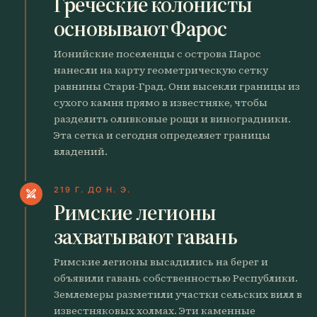
Греческие колонисты
основывают Фарос
Ионийские поселенцы с острова Парос
нанесли на карту геометрическую сетку
равнины Стари-Град. Они высекли границы из
сухого камня прямо в известняке, чтобы
разделить оливковые рощи и виноградники.
Эта сетка и сегодня определяет границы
владений.
219 Г. ДО Н. Э.
swords
Римские легионы
захватывают гавань
Римские легионы высадились на берег и
объявили гавань собственностью Республики.
Землемеры разметили участки сельских вилл в
известняковых холмах. Эти каменные