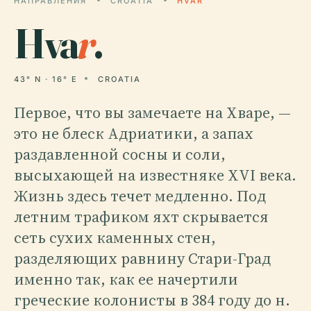
НАПРАВЛЕНИЯ
CROATIA
HVAR
Hva
r
.
43° N · 16° E
CROATIA
Первое, что вы замечаете на Хваре, —
это не блеск Адриатики, а запах
раздавленной сосны и соли,
высыхающей на известняке XVI века.
Жизнь здесь течет медленно. Под
летним трафиком яхт скрывается
сеть сухих каменных стен,
разделяющих равнину Стари-Град
именно так, как ее начертили
греческие колонисты в 384 году до н.