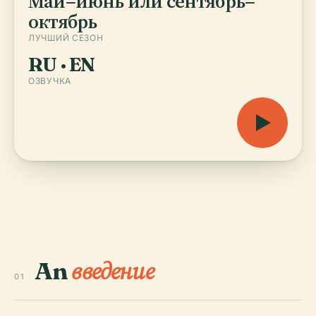
Май–июнь или сентябрь–
октябрь
ЛУЧШИЙ СЕЗОН
RU · EN
ОЗВУЧКА
An
введение
01