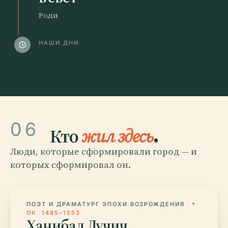
Роди
НАШИ ДНИ
schedule
06
Кто
жил здесь
.
Люди, которые сформировали город — и
которых сформировал он.
ПОЭТ И ДРАМАТУРГ ЭПОХИ ВОЗРОЖДЕНИЯ
ОК. 1485–1553
Ханибал Лучич