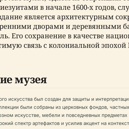
иезуитами в начале 1600-х годов, сл
здание является архитектурным сок
тренними дворами и деревянными 
ь. Его сохранение в качестве наци
имую связь с колониальной эпохой Б
ие музея
ого искусства был создан для защиты и интерпретац
ллекции были собраны из церковных фондов, частны
зном искусстве, мебели и повседневных предметах X
окий спектр артефактов и усилив акцент на контекс