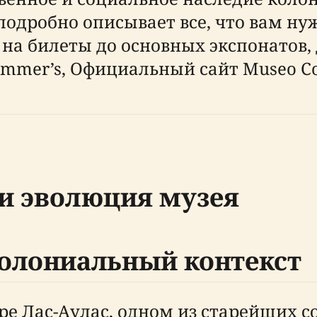
одробно описывает все, что вам ну
н на билеты до основных экспонатов
mer’s, Официальный сайт Museo Colon
и эволюция музея
олониальный контекст
е Лас-Аулас, одном из старейших с