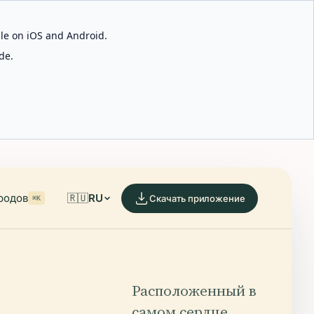
able on iOS and Android.
de.
родов
🇷🇺
RU
Скачать приложение
⌘K
Расположенный в
самом сердце