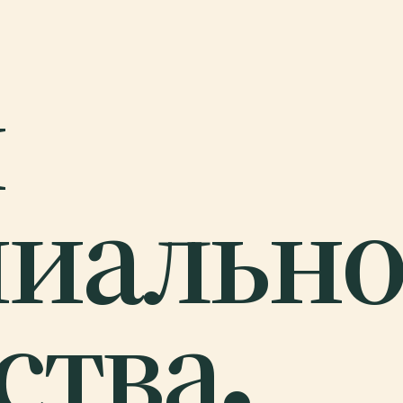
й
иально
ства.