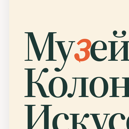
Му
з
е
Колон
Искус