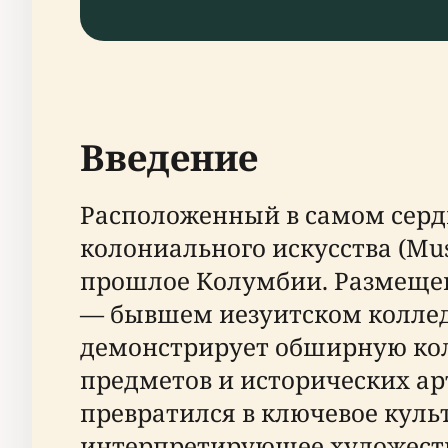
Введение
Расположенный в самом сердц
колониального искусства (Mus
прошлое Колумбии. Размещен
— бывшем иезуитском колле
демонстрирует обширную колл
предметов и исторических арт
превратился в ключевое куль
интерпретирующее художеств