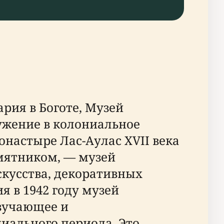
рия в Боготе, Музей
ружение в колониальное
астыре Лас-Аулас XVII века
мятником, — музей
кусства, декоративных
я в 1942 году музей
изучающее и
иального периода. Это