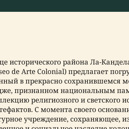
е исторического района Ла-Кандела
eo de Arte Colonial) предлагает пог
ный в прекрасно сохранившемся мон
дже, признанном национальным па
екцию религиозного и светского ис
ефактов. С момента своего основани
турное учреждение, сохраняющее, 
енное и социальное наследие колон