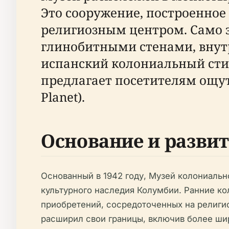
Это сооружение, построенное 
религиозным центром. Само 
глинобитными стенами, вну
испанский колониальный стил
предлагает посетителям ощут
Planet).
Основание и развит
Основанный в 1942 году, Музей колониальн
культурного наследия Колумбии. Ранние ко
приобретений, сосредоточенных на религио
расширил свои границы, включив более шир