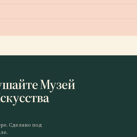
ушайте Музей
скусства
ере. Сделано под
ле.