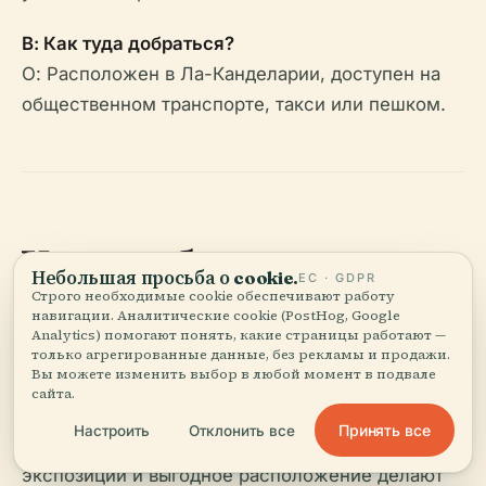
В: Как туда добраться?
О: Расположен в Ла-Канделарии, доступен на
общественном транспорте, такси или пешком.
Узнать больше
Небольшая просьба о cookie.
ЕС · GDPR
Строго необходимые cookie обеспечивают работу
навигации. Аналитические cookie (PostHog, Google
Дом монет Колумбии — это обязательное
Analytics) помогают понять, какие страницы работают —
место для посещения для всех, кто хочет
только агрегированные данные, без рекламы и продажи.
Вы можете изменить выбор в любой момент в подвале
понять экономическую, художественную и
сайта.
национальную эволюцию Колумбии. Его
Принять все
Настроить
Отклонить все
обширные коллекции, интерактивные
экспозиции и выгодное расположение делают