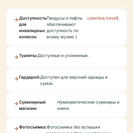
Доступность
Пандусы и лифты
colombia.travel
).
для
обеспечивают
инвалидных
доступность по
колясок:
всему музею (
Туалеты:
Доступные и ухоженные.
Гардероб:
Доступен для верхней одежды и
сумок.
Сувенирный
Нумизматические сувениры и
магазин:
книги.
Фотосъемка:
Фотосъемка без вспышки