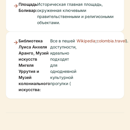
Площадь
Историческая главная площадь,
Боливар:
окруженная ключевыми
правительственными и религиозными
объектами.
Библиотека
Все в пешей
Wikipedia
;
colombia.travel
).
Луиса Анхеля
доступности,
Аранго, Музей
идеально
искусств
подходят
Мигеля
для
Уррутия и
однодневной
Музей
культурной
колониального
прогулки (
искусства: