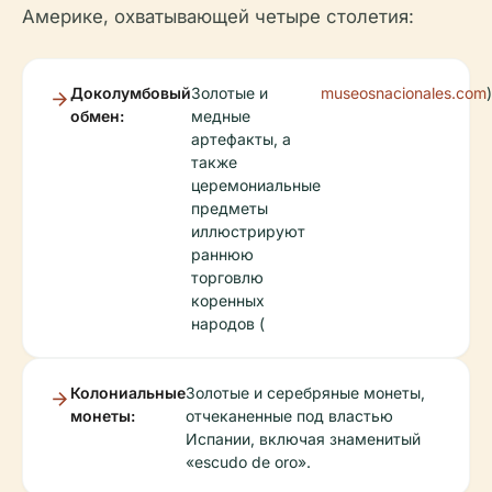
Америке, охватывающей четыре столетия:
Доколумбовый
Золотые и
museosnacionales.com
)
обмен:
медные
артефакты, а
также
церемониальные
предметы
иллюстрируют
раннюю
торговлю
коренных
народов (
Колониальные
Золотые и серебряные монеты,
монеты:
отчеканенные под властью
Испании, включая знаменитый
«escudo de oro».