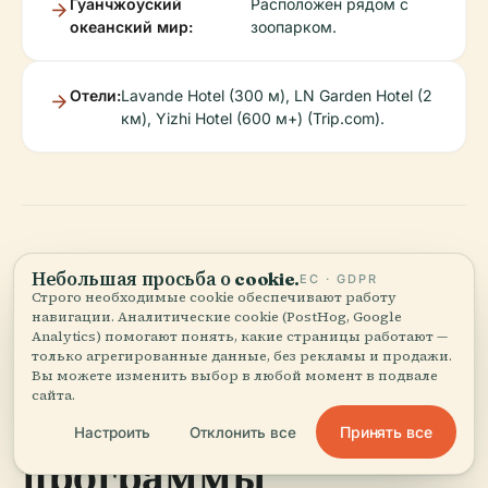
Гуанчжоуский
Расположен рядом с
океанский мир:
зоопарком.
Отели:
Lavande Hotel (300 м), LN Garden Hotel (2
км), Yizhi Hotel (600 м+) (Trip.com).
Небольшая просьба о cookie.
ЕС · GDPR
Специальные
Строго необходимые cookie обеспечивают работу
навигации. Аналитические cookie (PostHog, Google
мероприятия,
Analytics) помогают понять, какие страницы работают —
только агрегированные данные, без рекламы и продажи.
экскурсии и
Вы можете изменить выбор в любой момент в подвале
сайта.
образовательные
Принять все
Настроить
Отклонить все
программы