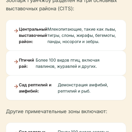
Зоопарк Гуанчжоу разделен на три основных
выставочных района (CITS):
Центральный
Млекопитающие, такие как львы,
выставочный
тигры, слоны, жирафы, бегемоты,
район:
панды, носороги и зебры.
Птичий
Более 100 видов птиц, включая
рай:
павлинов, журавлей и других.
Сад рептилий и
Демонстрация амфибий,
амфибий:
рептилий и рыб.
Другие примечательные зоны включают:
Сад золотых
Почти 100 видов золотых