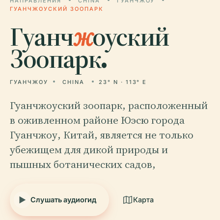
НАПРАВЛЕНИЯ
CHINA
ГУАНЧЖОУ
ГУАНЧЖОУСКИЙ ЗООПАРК
Гуанч
ж
оуский
Зоопарк.
ГУАНЧЖОУ
CHINA
23° N · 113° E
Гуанчжоуский зоопарк, расположенный
в оживленном районе Юэсю города
Гуанчжоу, Китай, является не только
убежищем для дикой природы и
пышных ботанических садов,
Слушать аудиогид
Карта