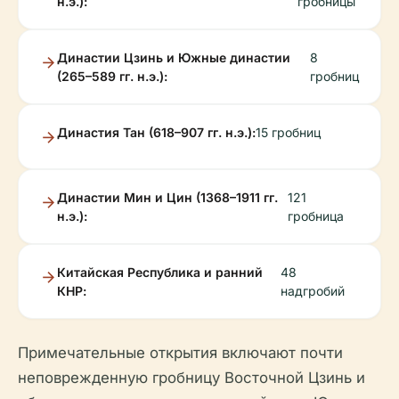
н.э.):
гробницы
Династии Цзинь и Южные династии
8
(265–589 гг. н.э.):
гробниц
Династия Тан (618–907 гг. н.э.):
15 гробниц
Династии Мин и Цин (1368–1911 гг.
121
н.э.):
гробница
Китайская Республика и ранний
48
КНР:
надгробий
Примечательные открытия включают почти
неповрежденную гробницу Восточной Цзинь и