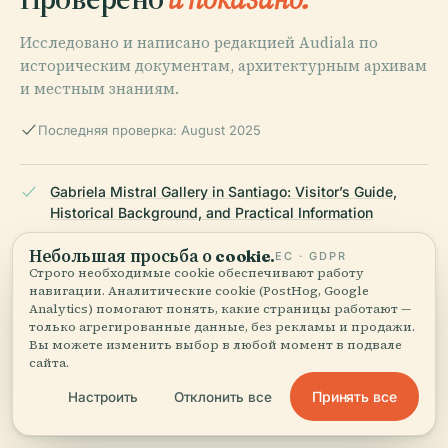
Исследовано и написано редакцией Audiala по
историческим документам, архитектурным архивам
и местным знаниям.
Последняя проверка: August 2025
Gabriela Mistral Gallery in Santiago: Visitor’s Guide,
Historical Background, and Practical Information
Небольшая просьба о cookie.
ЕС · GDPR
Строго необходимые cookie обеспечивают работу
Gabriela Mistral Cultural Center (GAM) in Santiago:
навигации. Аналитические cookie (PostHog, Google
Analytics) помогают понять, какие страницы работают —
Visiting Hours, Tickets, and Cultural Highlights
только агрегированные данные, без рекламы и продажи.
Вы можете изменить выбор в любой момент в подвале
сайта.
Gabriela Mistral Gallery Visiting Hours, Tickets, and
Принять все
Настроить
Отклонить все
Architectural Highlights in Santiago