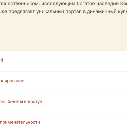
путешественником, исследующим богатое наследие К
éduse предлагает уникальный портал в динамичный к
ti
ионирование
ты, билеты и доступ
опримечательности