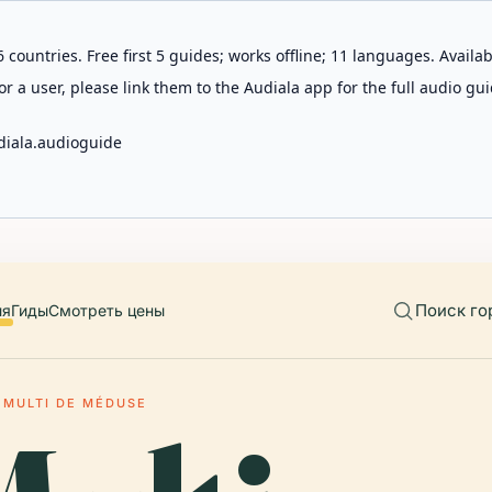
 countries. Free first 5 guides; works offline; 11 languages. Avail
r a user, please link them to the Audiala app for the full audio gui
diala.audioguide
Поиск го
ия
Гиды
Смотреть цены
 MULTI DE MÉDUSE