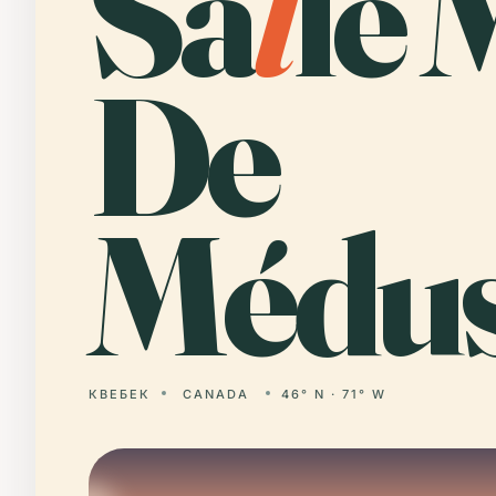
Sa
l
le 
De
Médus
КВЕБЕК
CANADA
46° N · 71° W