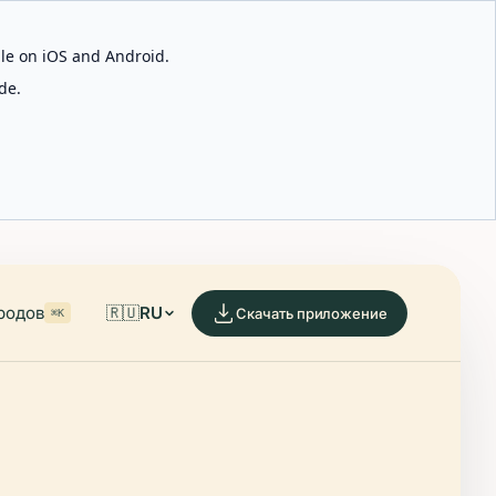
able on iOS and Android.
de.
родов
🇷🇺
RU
Скачать приложение
⌘K