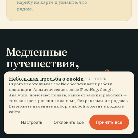
Карибу на карте и узнайте, что
рядом.
Медленные
путешествия,
рассказанные как надо.
Небольшая просьба о cookie.
ЕС · GDPR
Строго необходимые cookie обеспечивают работу
навигации. Аналитические cookie (PostHog, Google
ОСТАВАЙТЕСЬ В КУРСЕ
Analytics) помогают понять, какие страницы работают —
только агрегированные данные, без рекламы и продажи.
Присоединиться
Вы можете изменить выбор в любой момент в подвале
сайта.
Принять все
Настроить
Отклонить все