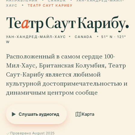
НАПРАВЛЕНИЯ
CANADA
УАН-ХАНДРЕД-МАЙЛ-
ХАУС
ТЕАТР САУТ КАРИБУ
Те
а
тр Саут Карибу.
УАН-ХАНДРЕД-МАЙЛ-ХАУС
CANADA
51° N · 121°
W
Расположенный в самом сердце 100-
Мил-Хаус, Британская Колумбия, Театр
Саут-Карибу является любимой
культурной достопримечательностью и
динамичным центром сообще
Слушать аудиогид
Карта
Проверено August 2025