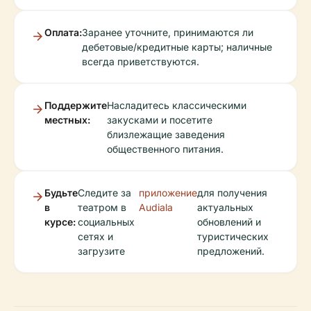
Оплата:
Заранее уточните, принимаются ли
дебетовые/кредитные карты; наличные
всегда приветствуются.
Поддержите
Насладитесь классическими
местных:
закусками и посетите
близлежащие заведения
общественного питания.
Будьте
Следите за
приложение
для получения
в
театром в
Audiala
актуальных
курсе:
социальных
обновлений и
сетях и
туристических
загрузите
предложений.