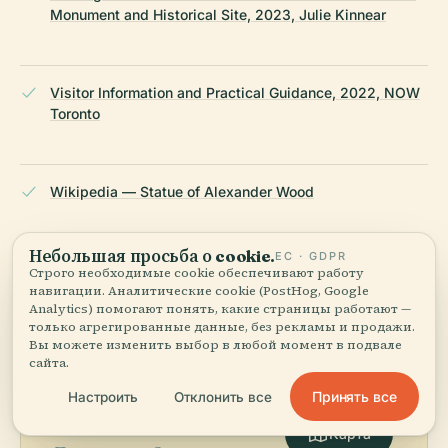
Monument and Historical Site, 2023, Julie Kinnear
Visitor Information and Practical Guidance, 2022, NOW
Toronto
Wikipedia — Statue of Alexander Wood
ПОСЛЕДНЯЯ ПРОВЕРКА:
AUGUST 2025
Небольшая просьба о cookie.
ЕС · GDPR
Строго необходимые cookie обеспечивают работу
Основано на Wikidata, Википедии и официальных
навигации. Аналитические cookie (PostHog, Google
источниках · проверено ·
Как мы создаём наши гиды →
Analytics) помогают понять, какие страницы работают —
только агрегированные данные, без рекламы и продажи.
Вы можете изменить выбор в любой момент в подвале
сайта.
Исследуйте
Принять все
Настроить
Отклонить все
окрестности
Карта