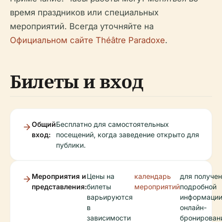
время праздников или специальных
мероприятий. Всегда уточняйте на
Официальном сайте Théâtre Paradoxe
.
Билеты и вход
Общий
Бесплатно для самостоятельных
вход:
посещений, когда заведение открыто для
публики.
Мероприятия и
Цены на
календарь
для получе
представления:
билеты
мероприятий
подробной
варьируются
информации
в
онлайн-
зависимости
бронирован