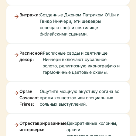
Витражи:
Созданные Джоном Патриком О'Ши и
Гвидо Нинчери, эти шедевры
освещают неф и святилище
библейскими сценами.
Расписной
Расписные своды и святилище
декор:
Нинчери включают сусальное
золото, религиозную иконографию и
гармоничные цветовые схемы.
Орган
Ощутите мощную акустику органа во
Casavant
время концертов или специальных
Frères:
сольных выступлений.
Отреставрированные
Декоративные колонны,
интерьеры:
арки и
отреставрированные