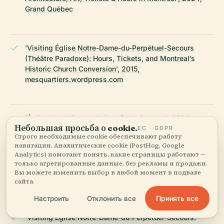
Grand Québec
'Visiting Église Notre-Dame-du-Perpétuel-Secours
(Théâtre Paradoxe): Hours, Tickets, and Montreal’s
Historic Church Conversion', 2015,
mesquartiers.wordpress.com
'Église Notre-Dame-du-Perpétuel-Secours', 2024,
Небольшая просьба о cookie.
ЕС · GDPR
Musique Orgue Québec
Строго необходимые cookie обеспечивают работу
навигации. Аналитические cookie (PostHog, Google
Analytics) помогают понять, какие страницы работают —
только агрегированные данные, без рекламы и продажи.
'Église Notre-Dame-du-Perpétuel-Secours', Ville de
Вы можете изменить выбор в любой момент в подвале
Montréal
сайта.
Принять все
Настроить
Отклонить все
'Visiting Église Notre-Dame-du-Perpétuel-Secours: