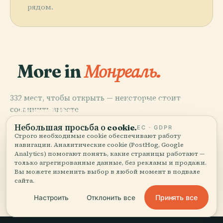
рядом.
More in
Монреаль.
PLACE
332 мест, чтобы открыть — некоторые стоит
Монреальский
PLACE
PLACE
соединить вместе.
Монреальский
Старый Порт
Музей Изящных
PLACE
Ботанический
Монреаль-
Монреаля
Искусств
Небольшая просьба о cookie.
ЕС · GDPR
Сад
Форум
Строго необходимые cookie обеспечивают работу
навигации. Аналитические cookie (PostHog, Google
Analytics) помогают понять, какие страницы работают —
только агрегированные данные, без рекламы и продажи.
Вы можете изменить выбор в любой момент в подвале
Все 332 мест в городе Монреаль
сайта.
Принять все
Настроить
Отклонить все