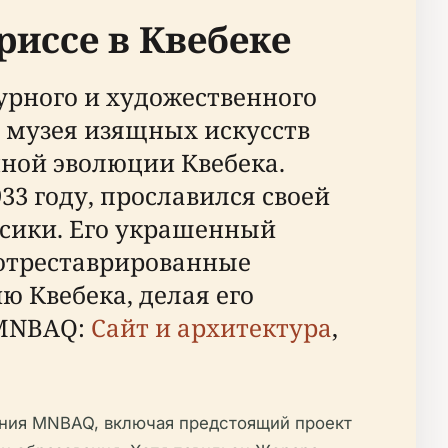
иссе в Квебеке
рного и художественного
 музея изящных искусств
нной эволюции Квебека.
3 году, прославился своей
ссики. Его украшенный
 отреставрированные
 Квебека, делая его
(MNBAQ:
Сайт и архитектура
,
ения MNBAQ, включая предстоящий проект