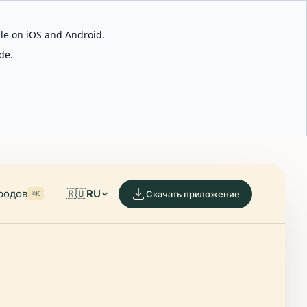
able on iOS and Android.
de.
родов
🇷🇺
RU
Скачать приложение
⌘K