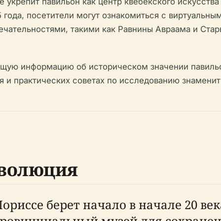
е укрепит павильон как центр квебекского искусства
 года, посетители могут ознакомиться с виртуальн
чательностями, такими как Равнины Авраама и Ста
щую информацию об историческом значении павильон
ия и практических советах по исследованию знаменит
эволюция
риссе берет начало в начале 20 век
 провинциальный музей для сохране