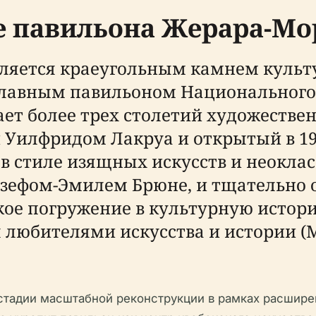
е павильона Жерара-Мор
ляется краеугольным камнем культу
главным павильоном Национального
ает более трех столетий художестве
Уилфридом Лакруа и открытый в 193
в стиле изящных искусств и неокла
озефом-Эмилем Брюне, и тщательно
ое погружение в культурную историю
 любителями искусства и истории 
 стадии масштабной реконструкции в рамках расшир