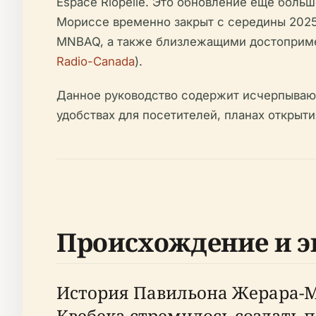
Espace Riopelle. Это обновление еще больш
Мориссе временно закрыт с середины 2025
MNBAQ, а также близлежащими достоприме
Radio-Canada
).
Данное руководство содержит исчерпываю
удобствах для посетителей, планах открыт
Происхождение и 
История Павильона Жерара-Мо
Квебека стремилось создать