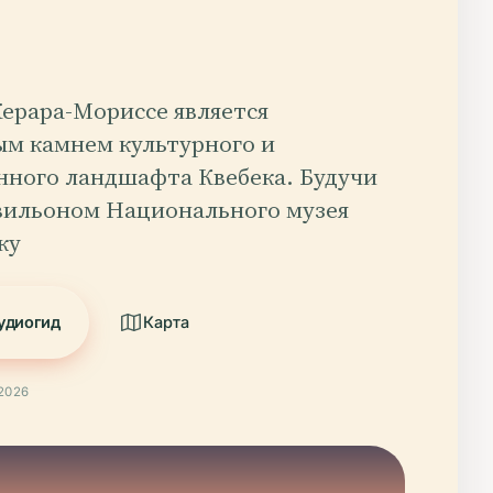
ерара-Мориссе является
ым камнем культурного и
нного ландшафта Квебека. Будучи
вильоном Национального музея
ку
удиогид
Карта
2026