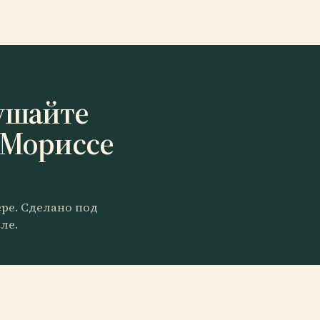
ушайте
-Мориссе
ере. Сделано под
ле.