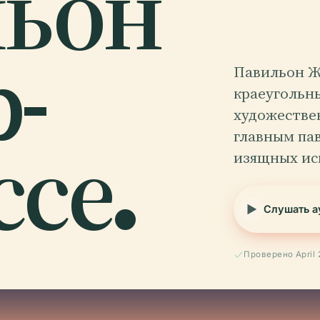
льон
-
Павильон Ж
краеугольн
художестве
се.
главным па
изящных ис
Слушать а
Проверено April 