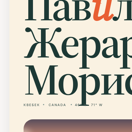
Пав
и
Жерар
Морис
КВЕБЕК
CANADA
46° N · 71° W