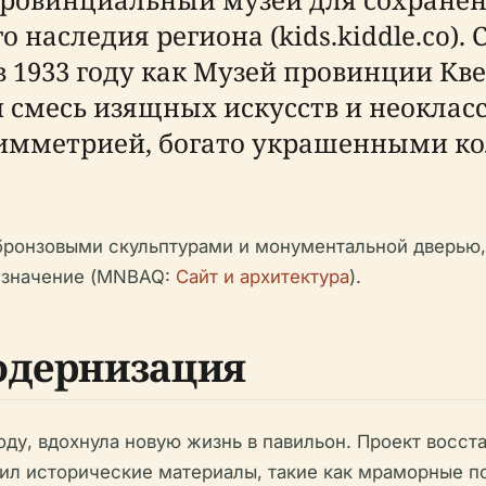
наследия региона (kids.kiddle.co). 
в 1933 году как Музей провинции Кв
 смесь изящных искусств и неоклас
симметрией, богато украшенными к
 бронзовыми скульптурами и монументальной дверью
 значение (MNBAQ:
Сайт и архитектура
).
одернизация
оду, вдохнула новую жизнь в павильон. Проект восст
ил исторические материалы, такие как мраморные по