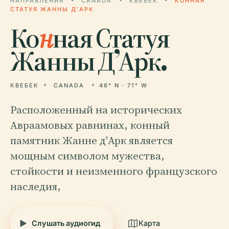
НАПРАВЛЕНИЯ
CANADA
КВЕБЕК
КОННАЯ
СТАТУЯ ЖАННЫ Д’АРК
Ко
н
ная Статуя
Жанны Д’Арк.
КВЕБЕК
CANADA
46° N · 71° W
Расположенный на исторических
Авраамовых равнинах, конный
памятник Жанне д'Арк является
мощным символом мужества,
стойкости и неизменного французского
наследия,
Слушать аудиогид
Карта