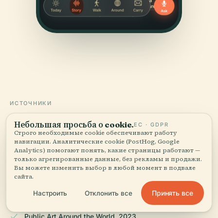
ИСТОЧНИКИ
Проверено
и показано.
Небольшая просьба о cookie.
ЕС · GDPR
Строго необходимые cookie обеспечивают работу
навигации. Аналитические cookie (PostHog, Google
Исследовано и написано редакцией Audiala по
Analytics) помогают понять, какие страницы работают —
историческим документам, архитектурным архивам
только агрегированные данные, без рекламы и продажи.
и местным знаниям.
Вы можете изменить выбор в любой момент в подвале
сайта.
Последняя проверка: April 2026
Принять все
Настроить
Отклонить все
Public Art Around the World, 2023,