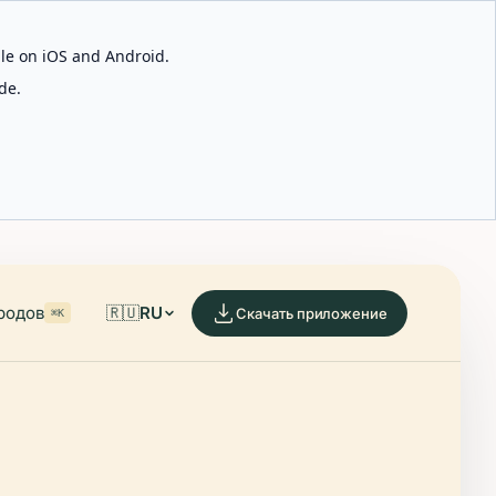
able on iOS and Android.
de.
родов
🇷🇺
RU
Скачать приложение
⌘K