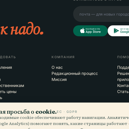
к надо.
ДОВАТЬ
КОМПАНИЯ
ПОМ
вления
О нас
Подд
Редакционный процесс
Решен
ы
Миссия
прил
ественникам
Конта
ть цены
Стать
ь
я просьба о cookie.
ЕС · GDPR
ходимые cookie обеспечивают работу навигации. Аналитич
oogle Analytics) помогают понять, какие страницы работают
блаках
iOS