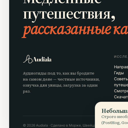
путешествия,
рассказанные ка
ИССЛЕ
Audiala
Напра
Аудиогиды под то, как вы бродите
Гиды
на самом деле — честные источники,
Совет
озвучка для улицы, загрузка за один
путеш
раз.
Смотре
Скачат
Небольша
Строго необ
(PostHog, G
© 2026 Audiala · Сделано в Морже, Швейцария, в дороге и в о