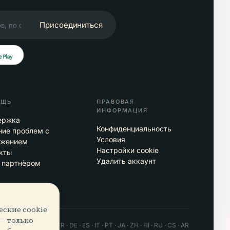
Присоединиться
ОЩЬ
ПРАВОВАЯ
ИНФОРМАЦИЯ
ержка
Конфиденциальность
ие проблем с
Условия
ожением
Настройки cookie
кты
Удалить аккаунт
 партнёром
еские cookie
 — только
 · Android · Web
EN · FR · DE · ES · IT · PT · JA · ZH · HI · RU · CS · AR