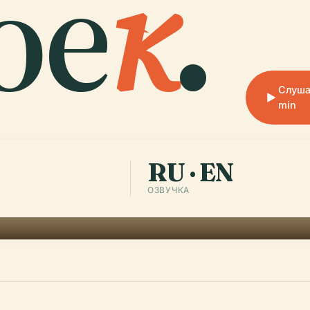
бе
к
.
Слуша
min
RU · EN
ОЗВУЧКА