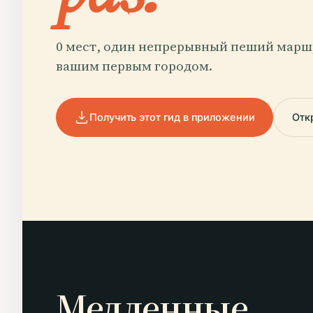
0 мест, один непрерывный пеший маршр
вашим первым городом.
Получить этот гид в приложении
Отк
Медленные