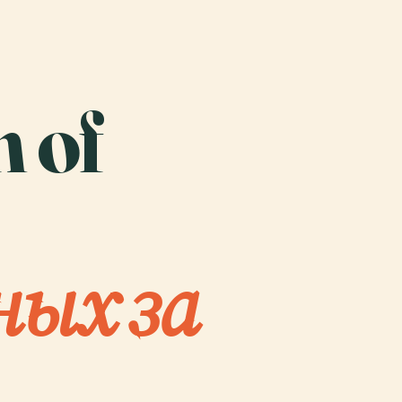
n of
ных за