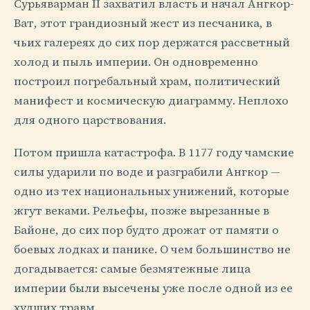
Сурьяварман II захватил власть и начал Ангкор-
Ват, этот грандиозный жест из песчаника, в
чьих галереях до сих пор держатся рассветный
холод и пыль империи. Он одновременно
построил погребальный храм, политический
манифест и космическую диаграмму. Неплохо
для одного царствования.
Потом пришла катастрофа. В 1177 году чамские
силы ударили по воде и разграбили Ангкор —
одно из тех национальных унижений, которые
жгут веками. Рельефы, позже вырезанные в
Байоне, до сих пор будто дрожат от памяти о
боевых лодках и панике. О чем большинство не
догадывается: самые безмятежные лица
империи были высечены уже после одной из ее
худших травм.