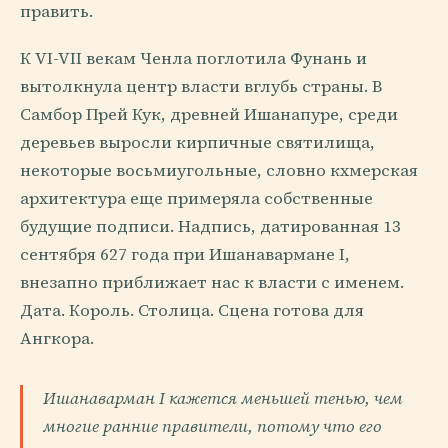
править.
К VI-VII векам Ченла поглотила Фунань и
вытолкнула центр власти вглубь страны. В
Самбор Прей Кук, древней Ишанапуре, среди
деревьев выросли кирпичные святилища,
некоторые восьмиугольные, словно кхмерская
архитектура еще примеряла собственные
будущие подписи. Надпись, датированная 13
сентября 627 года при Ишанавармане I,
внезапно приближает нас к власти с именем.
Дата. Король. Столица. Сцена готова для
Ангкора.
Ишанаварман I кажется меньшей тенью, чем
многие ранние правители, потому что его