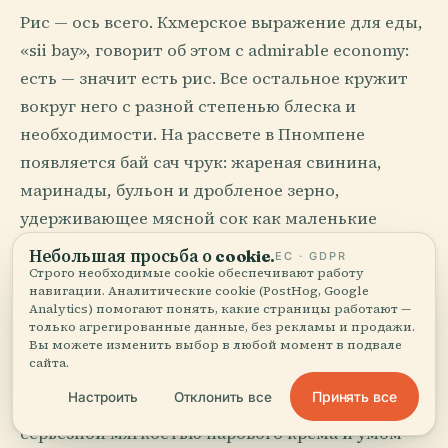
Рис — ось всего. Кхмерское выражение для еды,
«sii bay», говорит об этом с admirable economy:
есть — значит есть рис. Все остальное кружит
вокруг него с разной степенью блеска и
необходимости. На рассвете в Пномпене
появляется бай сач чрук: жареная свинина,
маринады, бульон и дробленое зерно,
удерживающее мясной сок как маленькие
керамические чаши. К середине утра ном бань
Небольшая просьба о cookie.
ЕС · GDPR
чок уже исчезает с тротуаров, потому что
Строго необходимые cookie обеспечивают работу
навигации. Аналитические cookie (PostHog, Google
завтрак здесь работает по банковскому графику
Analytics) помогают понять, какие страницы работают —
только агрегированные данные, без рекламы и продажи.
и без сантиментов.
Вы можете изменить выбор в любой момент в подвале
сайта.
Амок трей, когда его готовят для
Принять все
Настроить
Отклонить все
камбоджийцев, а не для камер, обладает
серьезной мягкостью парового крема и умом