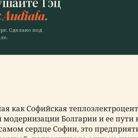
ушайте Тэц
 Audiala.
ере. Сделано под
ле.
ная как Софийская теплоэлектроцент
 модернизации Болгарии и ее пути 
 самом сердце Софии, это предприя