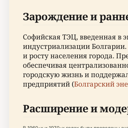
Зарождение и ранн
Софийская ТЭЦ, введенная в э
индустриализации Болгарии. 
и росту населения города. Пр
обеспечивая централизованно
городскую жизнь и поддержа
предприятий (
Болгарский эн
Расширение и моде
В 1960-х и 1970-х годах были проведены 