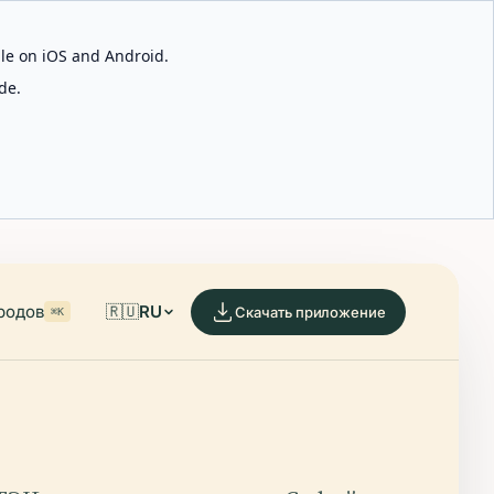
able on iOS and Android.
de.
родов
🇷🇺
RU
Скачать приложение
⌘K