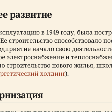
ее развитие
ксплуатацию в 1949 году, была пост
Ее строительство способствовало п
едприятие начало свою деятельность 
е электроснабжение и теплоснабжен
ло строительство нового жилья, шк
ергетический холдинг
).
рнизация
значительные расширения, увеличившие мощность и в