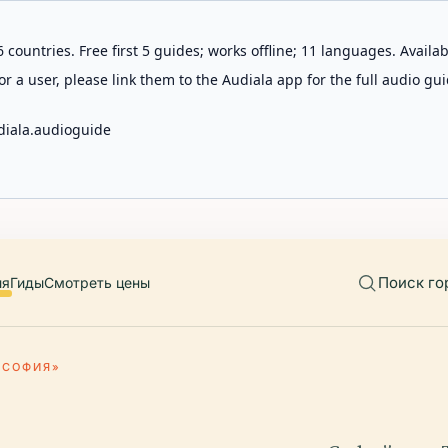
 countries. Free first 5 guides; works offline; 11 languages. Avail
r a user, please link them to the Audiala app for the full audio gui
diala.audioguide
Поиск го
ия
Гиды
Смотреть цены
«СОФИЯ»