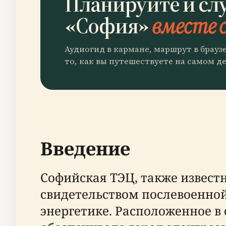
Планируйте и сл
«София»
вместе с
Аудиогид в кармане, маршрут в брауз
то, как вы путешествуете на самом де
Введение
Софийская ТЭЦ, также извест
свидетельством послевоенной
энергетике. Расположенное в