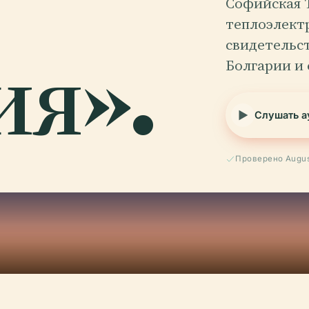
Софийская 
теплоэлект
я».
свидетельс
Болгарии и 
Слушать а
Проверено Augus