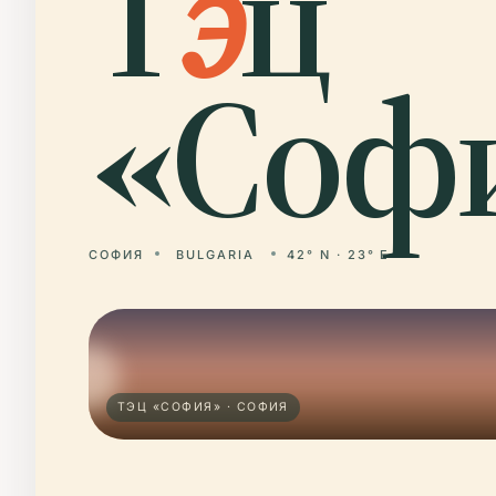
Т
э
ц
«Софи
СОФИЯ
BULGARIA
42° N · 23° E
ТЭЦ «СОФИЯ» · СОФИЯ