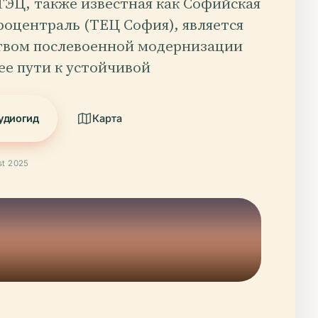
ТЭЦ, также известная как Софийская
роцентраль (ТЕЦ София), является
твом послевоенной модернизации
ее пути к устойчивой
удиогид
Карта
t 2025