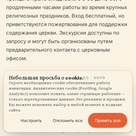
продленными часами работы во время крупных
религиозных праздников. Вход бесплатный, но
приветствуются пожертвования для поддержки
содержания церкви. Экскурсии доступны по
запросу и могут быть организованы путем
предварительного контакта с церковным
офисом.
Небольшая просьба о cookie.
ЕС · GDPR
Фотография и этикет
Строго необходимые cookie обеспечивают работу
навигации. Аналитические cookie (PostHog, Google
Analytics) помогают понять, какие страницы работают —
только агрегированные данные, без рекламы и продажи.
Фотография разрешена за пределами церкви.
Вы можете изменить выбор в любой момент в подвале
сайта.
Внутри посетители должны получить
Принять все
Настроить
Отклонить все
разрешение перед фотографированием,
особенно во время служб. Требуется скромная