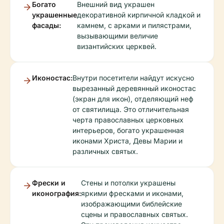
Богато
Внешний вид украшен
украшенные
декоративной кирпичной кладкой и
фасады:
камнем, с арками и пилястрами,
вызывающими величие
византийских церквей.
Иконостас:
Внутри посетители найдут искусно
вырезанный деревянный иконостас
(экран для икон), отделяющий неф
от святилища. Это отличительная
черта православных церковных
интерьеров, богато украшенная
иконами Христа, Девы Марии и
различных святых.
Фрески и
Стены и потолки украшены
иконография:
яркими фресками и иконами,
изображающими библейские
сцены и православных святых.