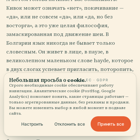
Кивок может означать «нет», покачивание —
«да», или не совсем «да», или «да, но без
восторга», а это уже целая философия,
замаскированная под движение шеи. В
Болгарии язык никогда не бывает только
словесным. Он живет в лице, в паузе, в
великолепном маленьком слове hayde, которое
в двух слогах успевает пригласить, поторопить,
сдаться, отмахнуться и благословить.
Небольшая просьба о cookie.
ЕС · GDPR
Строго необходимые cookie обеспечивают работу
навигации. Аналитические cookie (PostHog, Google
Стол как серьезная форма
Analytics) помогают понять, какие страницы работают —
только агрегированные данные, без рекламы и продажи.
нежности
Вы можете изменить выбор в любой момент в подвале
сайта.
Болгарская еда обладает хорошими манерами:
Принять все
Настроить
Отклонить все
приходит без соблазнения, а потом все равно