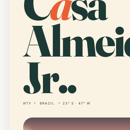
C
a
sa
Almei
Jr..
ИТУ
BRAZIL
23° S · 47° W