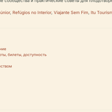
тие сообщества и практические советы для плодотвор
únior
,
Refúgios no Interior
,
Viajante Sem Fim
,
Itu Touris
ние
ы, билеты, доступность
еством