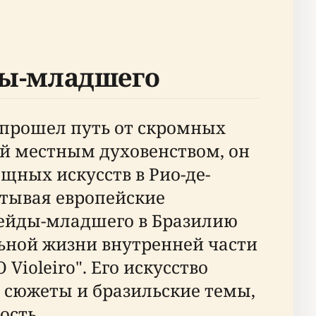
ды-младшего
 прошел путь от скромных
ый местным духовенством, он
ных искусств в Рио-де-
итывая европейские
мейды-младшего в Бразилию
льной жизни внутренней части
Violeiro". Его искусство
 сюжеты и бразильские темы,
ость.