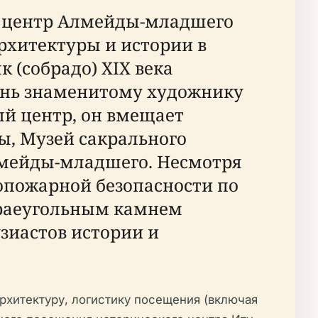
 центр Алмейды-младшего
 архитектуры и истории в
 (собрадо) XIX века
дань знаменитому художнику
й центр, он вмещает
, Музей сакрального
лмейды-младшего. Несмотря
опожарной безопасности по
краеугольным камнем
узиастов истории и
хитектуру, логистику посещения (включая