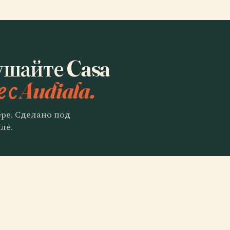
ушайте Casa
 с Audiala.
ере. Сделано под
ле.