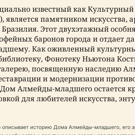
циально известный как Культурный
or), является памятником искусства,
 Бразилия. Этот двухэтажный особняк
 кофейных баронов города и отдает 
адшему. Как оживленный культурны
блиотеку, Фонотеку Ньютона Косты
 галерею, посвященную наследию А
реставрации и модернизации против
а, Дом Алмейды-младшего остается 
овкой для любителей искусства, энт
описывает историю Дома Алмейды-младшего, его ар