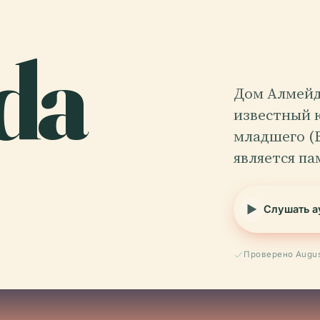
da
Дом Алмейд
известный 
младшего (E
является па
Слушать а
Проверено Augus