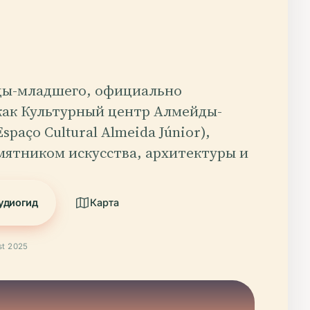
ы-младшего, официально
как Культурный центр Алмейды-
spaço Cultural Almeida Júnior),
мятником искусства, архитектуры и
удиогид
Карта
t 2025