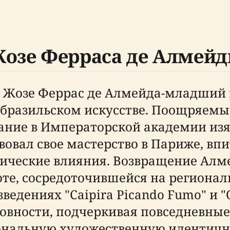
Жозе Ферраса де Алмей
у, Жозе Феррас де Алмейда-младший
 бразильском искусстве. Поощряем
ние в Императорской академии изящ
вовал свое мастерство в Париже, вп
тические влияния. Возвращение Ал
боте, сосредоточившейся на региона
едениях "Caipira Picando Fumo" и "O 
овности, подчеркивая повседневные
нальную художественную идентичн