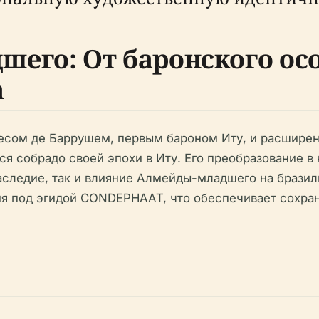
его: От баронского ос
а
аесом де Баррушем, первым бароном Иту, и расшире
 собрадо своей эпохи в Иту. Его преобразование в 
наследие, так и влияние Алмейды-младшего на бразил
я под эгидой CONDEPHAAT, что обеспечивает сохран