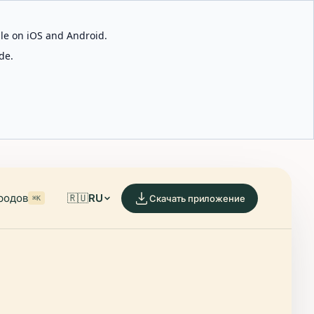
able on iOS and Android.
de.
родов
🇷🇺
RU
Скачать приложение
⌘K